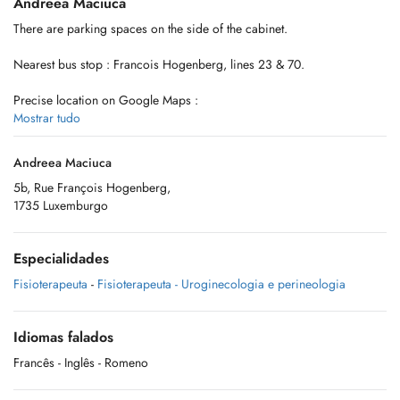
Andreea Maciuca
There are parking spaces on the side of the cabinet.
Nearest bus stop : Francois Hogenberg, lines 23 & 70.
Precise location on Google Maps :
https://goo.gl/maps/kBCvRLoyUfD6s1VE6
Mostrar tudo
Andreea Maciuca
5b, Rue François Hogenberg,
1735 Luxemburgo
Especialidades
Fisioterapeuta
-
Fisioterapeuta - Uroginecologia e perineologia
Idiomas falados
Francês
- Inglês
- Romeno