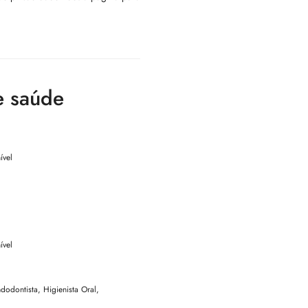
e saúde
ível
ível
dodontista, Higienista Oral,