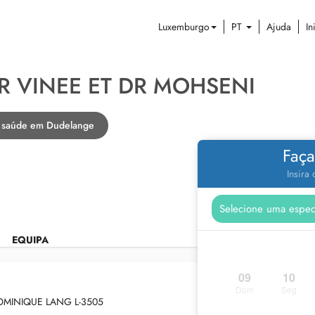
Luxemburgo
PT
Ajuda
In
R VINEE ET DR MOHSENI
de saúde em Dudelange
Faça
Insira
EQUIPA
09
10
Dom
Seg
MINIQUE LANG L-3505