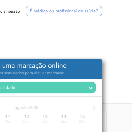
É médico ou profissional de saúde?
iciar sessão
 uma marcação online
 os seus dados para efetuar marcação
>
agosto 2026
11
12
13
14
15
Ter
Qua
Qui
Sex
Sáb