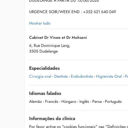
DUDELANGE A PARTIR DU 15/06/2026
URGENCE SOIR/WEEK END : +352 621 640 049
NOUS NOUS EFFORÇONS DE VOUS RECEVOIR RAPID
Mostrar tudo
VOTRE DOULEUR ET PRÉSERVER VOTRE SOURIRE
Cabinet Dr Vinee et Dr Mohseni
6, Rue Dominique Lang,
3505 Dudelange
PRISE DE RDV PAR TELEPHONE/WHATSAPP/SMS : +352
Especialidades
TIERS PAYANT DISPONIBLE, AUCUNE AVANCE DE FRAI
Cirurgia oral
-
Dentista
-
Endodontista
-
Higienista Oral
-
P
Idiomas falados
Alemão
- Francês
- Húngaro
- Inglês
- Persa
- Português
Informações da clínica
Por favor active os "cookies funcionais" nas "Definições