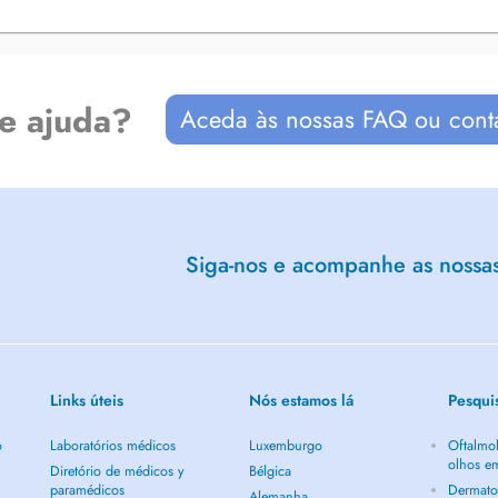
de ajuda?
Aceda às nossas FAQ ou cont
Siga-nos e acompanhe as nossas 
Links úteis
Nós estamos lá
Pesqui
o
Laboratórios médicos
Luxemburgo
Oftalmol
olhos e
Diretório de médicos y
Bélgica
paramédicos
Dermato
Alemanha