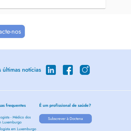
acte-nos
últimas notícias
sas frequentes
É um profissional de saúde?
ogista - Médico dos
Subscrever à Doctena
m Luxemburgo
logista em Luxemburgo