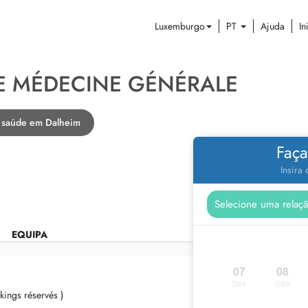
Luxemburgo
PT
Ajuda
In
E MÉDECINE GÉNÉRALE
e saúde em Dalheim
Faça
Insira
EQUIPA
07
08
Sex
Sáb
kings réservés )