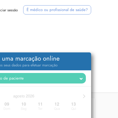
É médico ou profissional de saúde?
iciar sessão
 uma marcação online
 os seus dados para efetuar marcação
>
agosto 2026
09
10
11
12
13
Dom
Seg
Ter
Qua
Qui