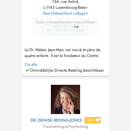
13A, rue Astrid,
L-1143 Luxembourg-Belair
Beschikbaarheid collega's
Geen onlineafspraken beschikbaar
Bel voor een afspraak
Le Dr Weber Jean-Marc est marié et père de
quatre enfants. Il est le fondateur du Centre
Médical Luxembourg en 2012. TRAVAUX
Zie alle
SCIENTIFIQUES et PUBLICATIONS: Thèse du
Onmiddelijke Directe Betaling beschikbaar
Doctorat en Médecine: Comment améliorer les
logiciels des généralistes au Luxembourg?
Thèse du Doctorat mention: très honorable ...
1381
DR. DENISE REDING-JONES
Traumatologie
,
Psycholoog