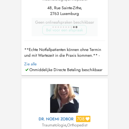
48, Rue Sainte-Zithe,
2763 Luxemburg
Geen onlineafspraken beschikbaar
Bel voor een afspraak
**Echte Notfallpatienten können ohne Termin
und mit Wartezeit in die Praxis kommen.** -
Bitte die CNS Karte und ID mitbringen Wenn
Zie alle
ein telefonischer Kontakt nicht möglich ist,
Onmiddelijke Directe Betaling beschikbaar
kontaktieren Sie bitte direkt den Arzt unter
dralgaradi30@gmail.com
. Er wird sich
persönlich um Ihr Anliegen kümmern. **...
708
DR. NOEMI ZOBOR
Traumatologie
,
Orthopedist