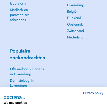
laboratoria
Luxemburg
Medisch en
België
paramedisch
Duitsland
adresboek
Oostenrijk
Zwitserland
Nederland
Populaire
zoekopdrachten
Oftalmoloog - Oogarts
in Luxemburg
Dermatoloog in
Luxemburg
Huisarts in Luxemburg
Privacy policy
Gynaecoloog in
We use cookies
Luxemburg