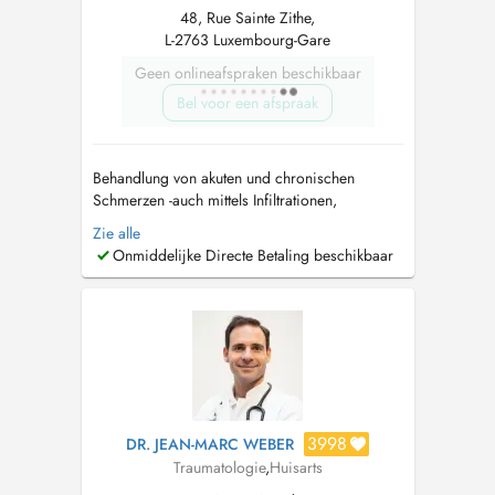
48, Rue Sainte Zithe,
L-2763 Luxembourg-Gare
Geen onlineafspraken beschikbaar
Bel voor een afspraak
Behandlung von akuten und chronischen
Schmerzen -auch mittels Infiltrationen,
Infusionen (Baxter) Beratung und Behandlung
Zie alle
bei Arthrose (Knie, Schulter, Sprunggelenk,
Onmiddelijke Directe Betaling beschikbaar
Fingergelenke etc) - unter anderem mit
Hyaluronsäure Beratung und Behandlung bei
Osteoporose...
3998
DR. JEAN-MARC WEBER
Traumatologie
,
Huisarts