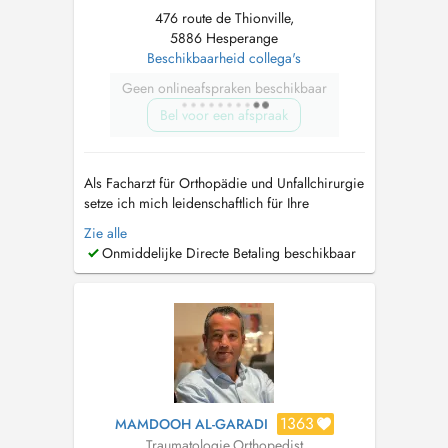
476 route de Thionville,
5886 Hesperange
Beschikbaarheid collega's
Geen onlineafspraken beschikbaar
Bel voor een afspraak
Als Facharzt für Orthopädie und Unfallchirurgie
setze ich mich leidenschaftlich für Ihre
Gesundheit und Ihr Wohlbefinden ein. Mein
Zie alle
Leistungsspektrum umfasst die konservative,
Onmiddelijke Directe Betaling beschikbaar
das heißt nicht-operative Behandlung von
Beschwerden des gesamten
Bewegungsapparats. Seien diese durch akute
Ereignisse (Unf...
1363
MAMDOOH AL-GARADI
Traumatologie
,
Orthopedist