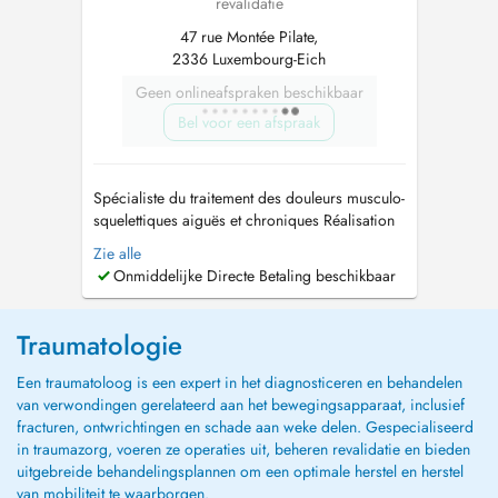
revalidatie
47 rue Montée Pilate,
2336 Luxembourg-Eich
Geen onlineafspraken beschikbaar
Bel voor een afspraak
Spécialiste du traitement des douleurs musculo-
squelettiques aiguës et chroniques Réalisation
d'infiltrations périphériques articulaires et
Zie alle
périarticulaires Gestion des exercices
Onmiddelijke Directe Betaling beschikbaar
thérapeutiques Connaissance des thérapies
traditionnelles et alternatives Diagnostic et
traitement de l'ostéoporose, ...
Traumatologie
Een traumatoloog is een expert in het diagnosticeren en behandelen
van verwondingen gerelateerd aan het bewegingsapparaat, inclusief
fracturen, ontwrichtingen en schade aan weke delen. Gespecialiseerd
in traumazorg, voeren ze operaties uit, beheren revalidatie en bieden
uitgebreide behandelingsplannen om een optimale herstel en herstel
van mobiliteit te waarborgen.