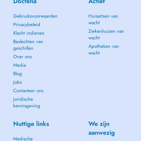
Doctena
Actief
Gebruiksvoorwaarden
Huisartsen van
wacht
Privacybeleid
Ziekenhuizen van
Klacht indienen
wacht
Beslechten van
Apotheken van
geschillen
wacht
Over ons
Media
Blog
Jobs
Contacteer ons
Juridische
kennisgeving
Nuttige links
We zijn
aanwezig
Medische