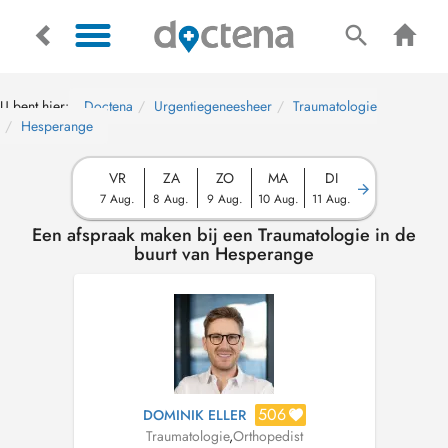
U bent hier:
Doctena
Urgentiegeneesheer
Traumatologie
Hesperange
VR
ZA
ZO
MA
DI
7 Aug.
8 Aug.
9 Aug.
10 Aug.
11 Aug.
Een afspraak maken bij een Traumatologie in de
buurt van Hesperange
506
DOMINIK ELLER
Traumatologie
,
Orthopedist