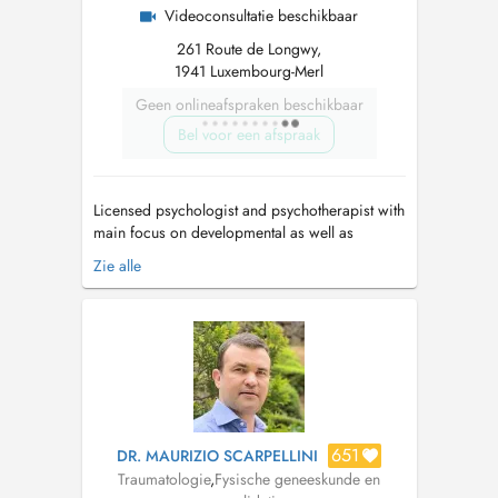
Videoconsultatie beschikbaar
261 Route de Longwy,
1941 Luxembourg-Merl
Geen onlineafspraken beschikbaar
Bel voor een afspraak
Licensed psychologist and psychotherapist with
main focus on developmental as well as
complex trauma issues, dissociative disorders,
Zie alle
attachment issues, and personality disorders.
Individual and couple's therapy. Passion for
healing as well as teaching and supervising.
Use psychodynamic, adaptive inf...
651
DR. MAURIZIO SCARPELLINI
Traumatologie
,
Fysische geneeskunde en