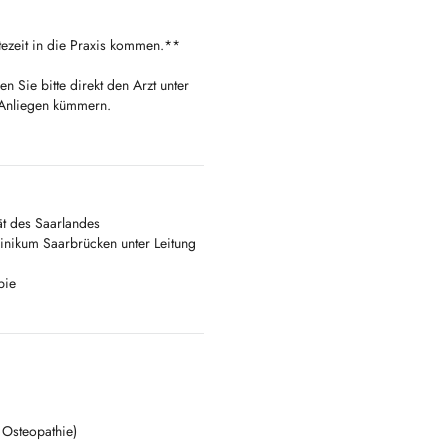
tezeit in die Praxis kommen.**
en Sie bitte direkt den Arzt unter
r Anliegen kümmern.
ithout an appointment, but should
or directly at
t des Saarlandes
your matter.
linikum Saarbrücken unter Leitung
 au cabinet sans rendez-vous, mais
pie
entité.
ntacter directement le médecin à
يرجى إحضار ب
 Osteopathie)