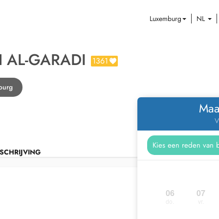
Luxemburg
NL
AL-GARADI
1361
ourg
Maa
V
SCHRIJVING
06
07
do.
vr.