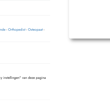
unde
-
Orthopedist
-
Osteopaat
-
cy instellingen" van deze pagina