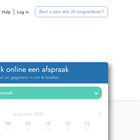
Bent u een arts of zorgverlener?
Hulp
Log in
k online een afspraak
ul uw gegevens in om te boeken
>
augustus 2026
08
09
10
11
12
za.
zo.
ma.
di.
wo.