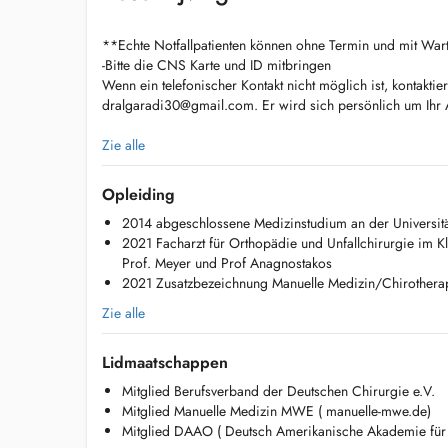
**Echte Notfallpatienten können ohne Termin und mit War
-Bitte die CNS Karte und ID mitbringen
Wenn ein telefonischer Kontakt nicht möglich ist, kontaktier
dralgaradi30@gmail.com
. Er wird sich persönlich um Ih
**Genuine emergency patients may come to the practice w
Zie alle
expect waiting times.
Please bring your CNS card and your ID with you!
Opleiding
** If phone contact is not possible, please contact the doct
2014 abgeschlossene Medizinstudium an der Universitä
dralgaradi30@gmail.com
. He will personally take care of 
2021 Facharzt für Orthopädie und Unfallchirurgie im K
Prof. Meyer und Prof Anagnostakos
**Les véritables urgences médicales peuvent se présenter
2021 Zusatzbezeichnung Manuelle Medizin/Chirothera
doivent sattendre à un temps dattente.**
Veuillez apporter votre carte CNS ainsi que votre pièce did
Zie alle
En cas dimpossibilité de contact téléphonique, veuillez co
ladresse suivante :
dralgaradi30@gmail.com
Lidmaatschappen
. Il prendra personnellement en charge votre demande
Mitglied Berufsverband der Deutschen Chirurgie e.V.
وبطاقة الهوية الخاصة بكCNSطاقة الضمان الاجتماعي
Mitglied Manuelle Medizin MWE ( manuelle-mwe.de)
**يمكن للمرضى في حالات الطوارئ الحقيقية الحضور إلى العيادة دون موعد، ولكن يجب أن
Mitglied DAAO ( Deutsch Amerikanische Akademie für
يتوقعوا فترات انتظار.**