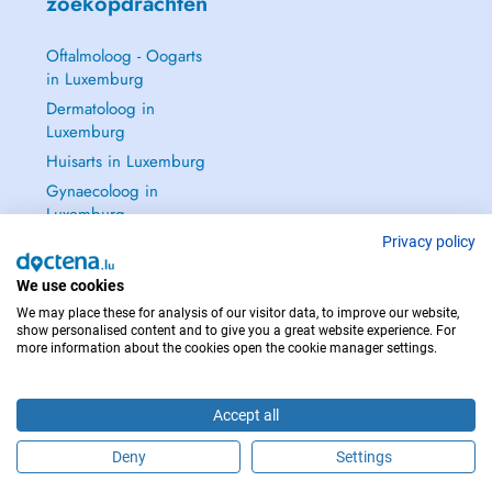
zoekopdrachten
Oftalmoloog - Oogarts
in Luxemburg
Dermatoloog in
Luxemburg
Huisarts in Luxemburg
Gynaecoloog in
Luxemburg
Zie alle →
Privacy policy
We use cookies
We may place these for analysis of our visitor data, to improve our website,
show personalised content and to give you a great website experience. For
more information about the cookies open the cookie manager settings.
NEEM IN GEVAL VAN NOOD CONTACT OP MET : 112
Copyright © 2026 - DOCTENA S.A. 42, Rue de la Vallée, L-2661 Luxembourg
Accept all
Deny
Settings
Maak online een afspraak