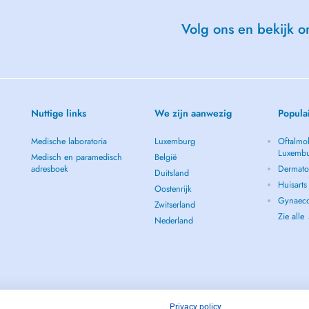
Volg ons en bekijk on
Nuttige links
We zijn aanwezig
Popula
Medische laboratoria
Luxemburg
Oftalmol
Luxemb
Medisch en paramedisch
België
adresboek
Dermato
Duitsland
Huisart
Oostenrijk
Gynaeco
Zwitserland
Zie alle
Nederland
Privacy policy