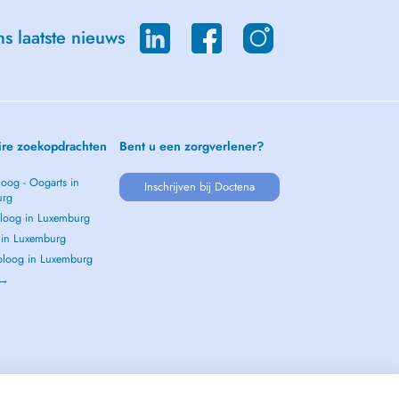
s laatste nieuws
ire zoekopdrachten
Bent u een zorgverlener?
oog - Oogarts in
Inschrijven bij Doctena
urg
loog in Luxemburg
s in Luxemburg
loog in Luxemburg
 →