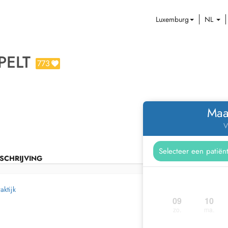
Luxemburg
NL
PELT
773
Maa
V
SCHRIJVING
aktijk
09
10
zo.
ma.