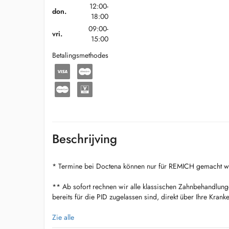
12:00-
don.
18:00
09:00-
vri.
15:00
Betalingsmethodes
Beschrijving
* Termine bei Doctena können nur für REMICH gemacht w
** Ab sofort rechnen wir alle klassischen Zahnbehandlung
bereits für die PID zugelassen sind, direkt über Ihre Krank
Webseite / Site du Cabinet: www.zahnärztin-tianafrancarup
Zie alle
Allgemeine ästhetische Zahnmedizin / Médicine Dentaire 