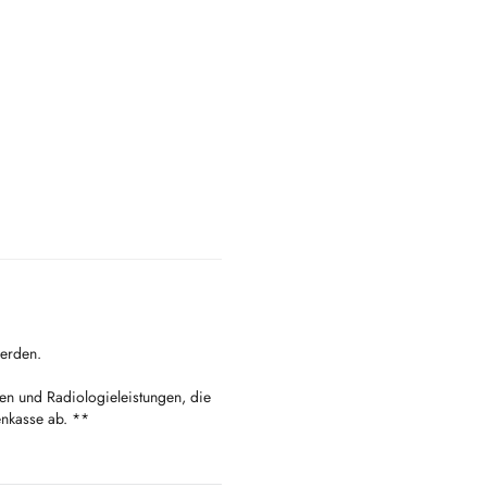
erden.
en und Radiologieleistungen, die
enkasse ab. **
pelt.eu
Générale