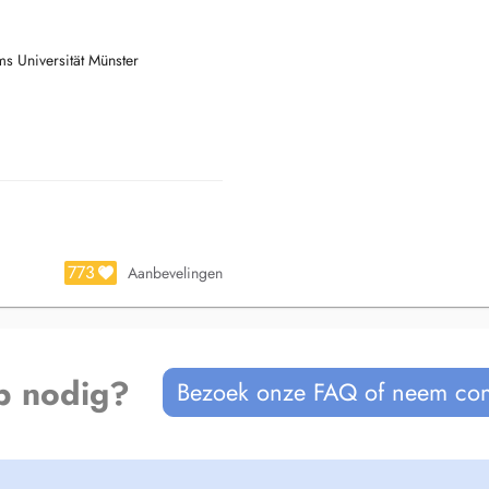
s Universität Münster
tements des patients) Prothesen (
e
ie pour entfants par appareil fixe
adultes par gouthières d'alignment
773
Aanbevelingen
p nodig?
Bezoek onze FAQ of neem con