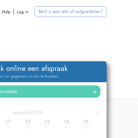
Bent u een arts of zorgverlener?
Hulp
Log in
k online een afspraak
ul uw gegevens in om te boeken
>
augustus 2026
11
12
13
14
15
di.
wo.
do.
vr.
za.