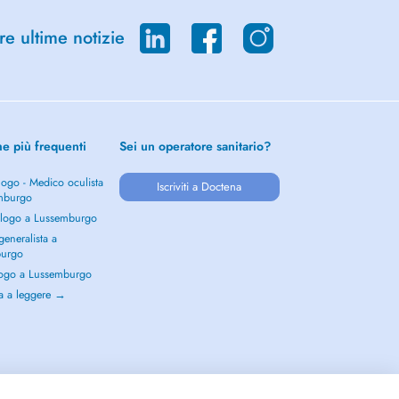
re ultime notizie
he più frequenti
Sei un operatore sanitario?
ogo - Medico oculista
Iscriviti a Doctena
mburgo
logo a Lussemburgo
eneralista a
burgo
ogo a Lussemburgo
a a leggere →