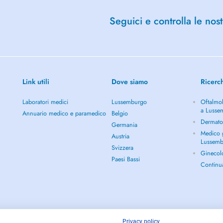
Seguici e controlla le nost
Link utili
Dove siamo
Ricerc
Laboratori medici
Lussemburgo
Oftalmol
a Lusse
Annuario medico e paramedico
Belgio
Dermato
Germania
Medico g
Austria
Lussem
Svizzera
Ginecol
Paesi Bassi
Continu
Privacy policy