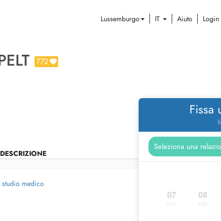
Lussemburgo
IT
Aiuto
Login
PELT
772
Fissa
I
DESCRIZIONE
o studio medico
07
08
ven
sab