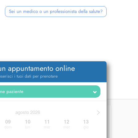
Sei un medico o un professionista della salute?
 un appuntamento online
nserisci i tuoi dati per prenotare
>
agosto 2026
09
10
11
12
13
dom
lun
mar
mer
gio