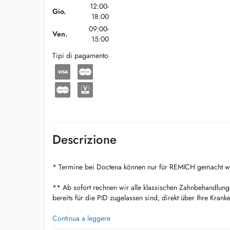
12:00-
Gio.
18:00
09:00-
Ven.
15:00
Tipi di pagamento
Descrizione
* Termine bei Doctena können nur für REMICH gemacht w
** Ab sofort rechnen wir alle klassischen Zahnbehandlung
bereits für die PID zugelassen sind, direkt über Ihre Krank
Webseite / Site du Cabinet: www.zahnärztin-tianafrancarup
Continua a leggere
Allgemeine ästhetische Zahnmedizin / Médicine Dentaire 