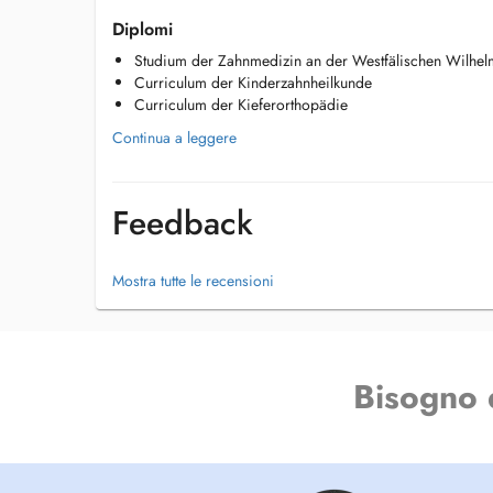
Notfälle / Urgences
Diplomi
Kinderbehandlung / Traitement adapté aux enfants
Studium der Zahnmedizin an der Westfälischen Wilhelm
Angstpatienten / Patients anxieux ( l'empathie dans les trai
Curriculum der Kinderzahnheilkunde
festsitzend und herausnehmbar) / Prothèse fixe et amovibl
Curriculum der Kieferorthopädie
Parodontologie
Kieferorthopädie ( festsitzend/ herausnehmbar) / Orthodont
Continua a leggere
et amovible
Zahnkorrektur mit Schienen ( Aligner) / Orthodontie pour 
minimalinvasive Implantologie / Implantologie dentaire
Feedback
Zahnaufhellung / Blanchiment dentaire
Mostra tutte le recensioni
Bisogno 