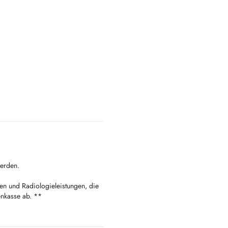
erden.
en und Radiologieleistungen, die
enkasse ab. **
pelt.eu
Générale