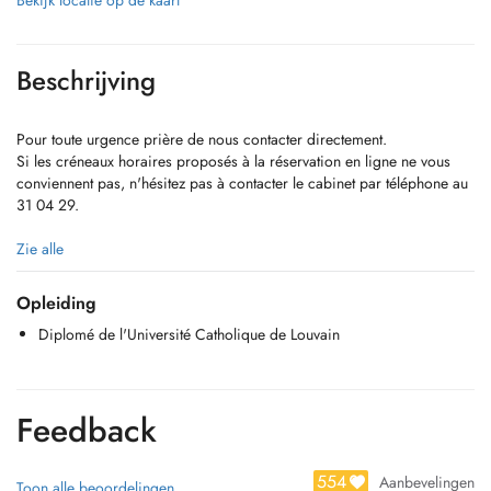
Bekijk locatie op de kaart
Beschrijving
Pour toute urgence prière de nous contacter directement.
Si les créneaux horaires proposés à la réservation en ligne ne vous
conviennent pas, n'hésitez pas à contacter le cabinet par téléphone au
31 04 29.
Zie alle
Opleiding
Diplomé de l'Université Catholique de Louvain
Feedback
Dentisterie Opératoire
554
Aanbevelingen
Toon alle beoordelingen