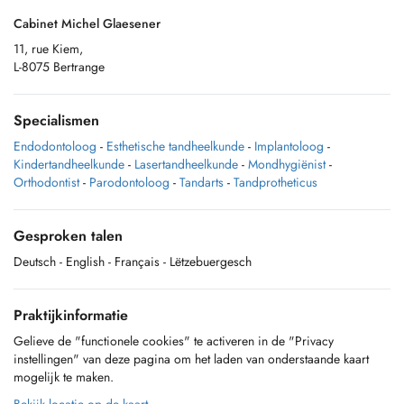
Cabinet Michel Glaesener
11, rue Kiem,
L-8075 Bertrange
Specialismen
Endodontoloog
-
Esthetische tandheelkunde
-
Implantoloog
-
Kindertandheelkunde
-
Lasertandheelkunde
-
Mondhygiënist
-
Orthodontist
-
Parodontoloog
-
Tandarts
-
Tandprotheticus
Gesproken talen
Deutsch
- English
- Français
- Lëtzebuergesch
Praktijkinformatie
Gelieve de "functionele cookies" te activeren in de "Privacy
instellingen" van deze pagina om het laden van onderstaande kaart
mogelijk te maken.