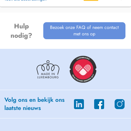
Prothèse
Hulp
Bezoek onze FAQ of neem contact
Parodontologie
met ons op
nodig?
Laserthérapie (Nd Yag; Er Yag; CO2)
Implantologie
Volg ons en bekijk ons
Orthodontie adultes et enfants
laatste nieuws
Soins pour enfants