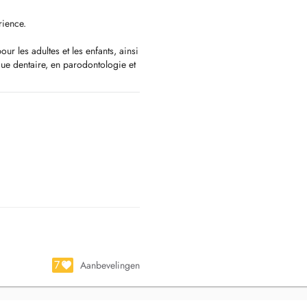
rience.
ur les adultes et les enfants, ainsi
ique dentaire, en parodontologie et
ns une atmosphère calme et
 adultos y niños, así como en
odoncia y otras áreas de la práctica
ambiente tranquilo y relajante para
7
Aanbevelingen