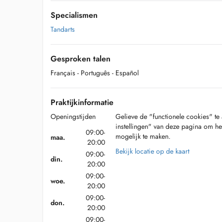
Specialismen
Tandarts
Gesproken talen
Français
- Português
- Español
Praktijkinformatie
Openingstijden
Gelieve de "functionele cookies" te 
instellingen" van deze pagina om he
09:00-
mogelijk te maken.
maa.
20:00
Bekijk locatie op de kaart
09:00-
din.
20:00
09:00-
woe.
20:00
09:00-
don.
20:00
09:00-