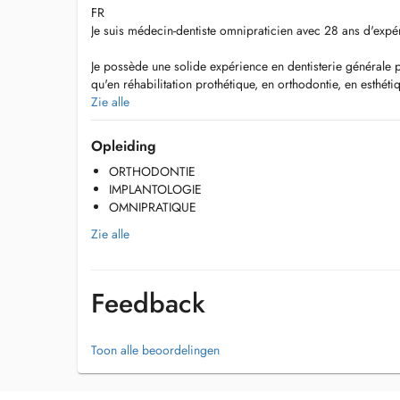
FR
Je suis médecin-dentiste omnipraticien avec 28 ans d'expé
Je possède une solide expérience en dentisterie générale po
qu'en réhabilitation prothétique, en orthodontie, en esthét
dans d'autres domaines de la pratique dentaire.
Zie alle
Mon objectif est de fournir des soins de haute qualité da
Opleiding
apaisante.
ORTHODONTIE
IMPLANTOLOGIE
ES
OMNIPRATIQUE
Soy odontóloga general con 28 años de experiencia.
Zie alle
Tengo una sólida experiencia en odontología general para
rehabilitación protésica, ortodoncia, estética dental, peri
odontológica.
Feedback
Mi objetivo es ofrecer una atención de alta calidad en un 
pacientes de habla hispana.
Toon alle beoordelingen