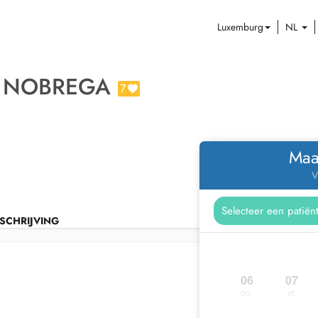
Luxemburg
NL
A NOBREGA
7
Maa
V
SCHRIJVING
06
07
do.
vr.