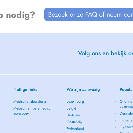
p nodig?
Bezoek onze FAQ of neem con
Volg ons en bekijk on
Nuttige links
We zijn aanwezig
Popula
Medische laboratoria
Luxemburg
Oftalmol
Luxemb
Medisch en paramedisch
België
adresboek
Dermato
Duitsland
Huisart
Oostenrijk
Gynaeco
Zwitserland