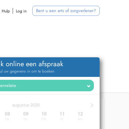
Bent u een arts of zorgverlener?
Hulp
Log in
k online een afspraak
ul uw gegevens in om te boeken
>
augustus 2026
08
09
10
11
12
za.
zo.
ma.
di.
wo.