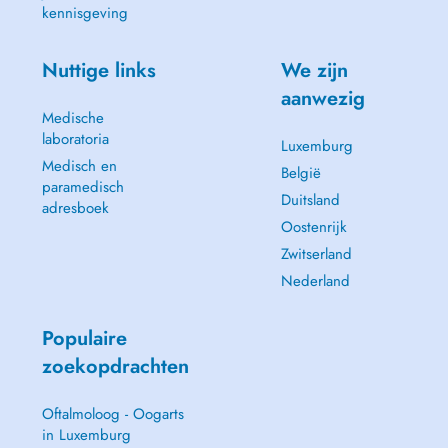
kennisgeving
Treatments:
Check-Up Appointment
Nuttige links
We zijn
Emergency (Broken Tooth, Pain, Abcess)
aanwezig
Dental Scaling (Cleaning)
Medische
Dental Filling (Cavity)
laboratoria
Dental Whitening
Luxemburg
Bruxism Treatment
Medisch en
België
Prosthetic rehabilitation
paramedisch
Duitsland
Aesthetic Evaluation (Veneers or Crowns)
adresboek
Oostenrijk
Zwitserland
Nederland
Populaire
zoekopdrachten
Oftalmoloog - Oogarts
in Luxemburg