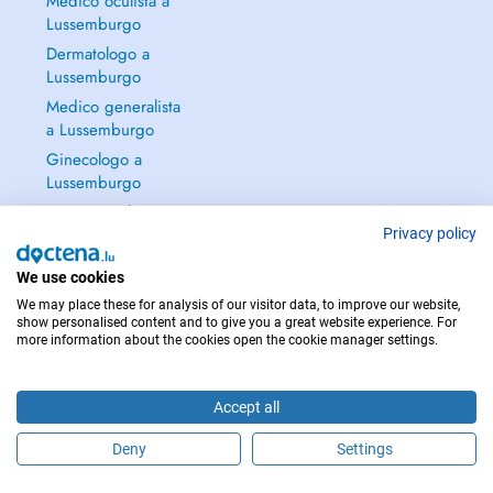
Medico oculista a
Lussemburgo
Dermatologo a
Lussemburgo
Medico generalista
a Lussemburgo
Ginecologo a
Lussemburgo
Continua a leggere
→
Privacy policy
We use cookies
We may place these for analysis of our visitor data, to improve our website,
show personalised content and to give you a great website experience. For
more information about the cookies open the cookie manager settings.
PER LE URGENZE, CONSULTARE : 112
Copyright © 2026 - DOCTENA S.A. 42, Rue de la Vallée, L-2661 Luxembourg
Accept all
Deny
Settings
Fissa un appuntamento online