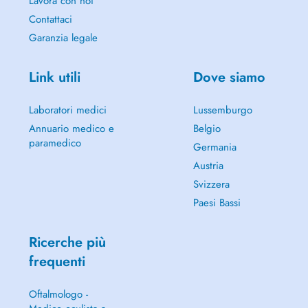
Lavora con noi
Treatments:
Contattaci
Garanzia legale
Check-Up Appointment
Emergency (Broken Tooth, Pain, Abcess)
Dental Scaling (Cleaning)
Link utili
Dove siamo
Dental Filling (Cavity)
Dental Whitening
Laboratori medici
Lussemburgo
Bruxism Treatment
Prosthetic rehabilitation
Annuario medico e
Belgio
Aesthetic Evaluation (Veneers or Crowns)
paramedico
Germania
Austria
Svizzera
Paesi Bassi
Ricerche più
frequenti
Oftalmologo -