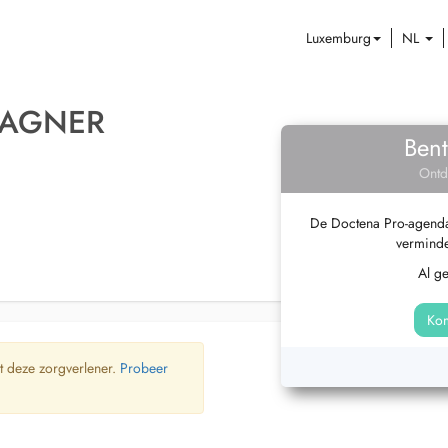
Luxemburg
NL
WAGNER
Bent
Ontd
De Doctena Pro-agenda 
verminde
Al g
Kom
t deze zorgverlener.
Probeer