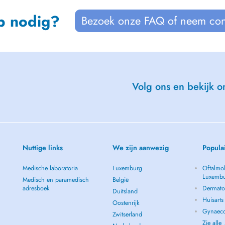
p nodig?
Bezoek onze FAQ of neem con
Volg ons en bekijk on
Nuttige links
We zijn aanwezig
Popula
Medische laboratoria
Luxemburg
Oftalmol
Luxemb
Medisch en paramedisch
België
adresboek
Dermato
Duitsland
Huisart
Oostenrijk
Gynaeco
Zwitserland
Zie alle