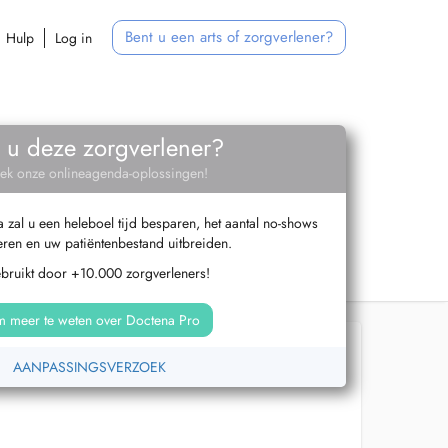
Bent u een arts of zorgverlener?
Hulp
Log in
 u deze zorgverlener?
ek onze onlineagenda-oplossingen!
zal u een heleboel tijd besparen, het aantal no-shows
ren en uw patiëntenbestand uitbreiden.
ebruikt door +10.000 zorgverleners!
 meer te weten over Doctena Pro
AANPASSINGSVERZOEK