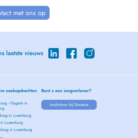
tact met ons op
s laatste nieuws
ire zoekopdrachten
Bent u een zorgverlener?
oog - Oogarts in
Inschrijven bij Doctena
urg
loog in Luxemburg
s in Luxemburg
loog in Luxemburg
 →