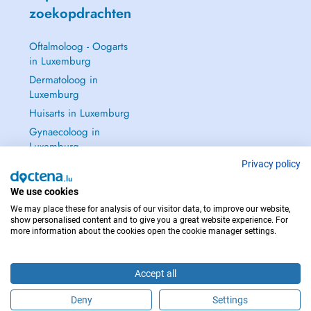
zoekopdrachten
Oftalmoloog - Oogarts
in Luxemburg
Dermatoloog in
Luxemburg
Huisarts in Luxemburg
Gynaecoloog in
Luxemburg
Zie alle →
Privacy policy
We use cookies
We may place these for analysis of our visitor data, to improve our website,
show personalised content and to give you a great website experience. For
more information about the cookies open the cookie manager settings.
NEEM IN GEVAL VAN NOOD CONTACT OP MET : 112
Copyright © 2026 - DOCTENA S.A. 42, Rue de la Vallée, L-2661 Luxembourg
Accept all
Deny
Settings
Maak online een afspraak