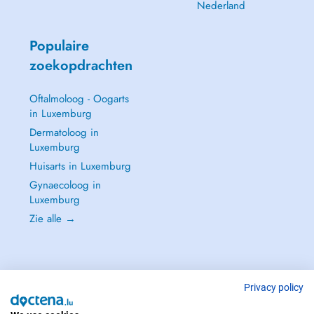
Nederland
Populaire
zoekopdrachten
Oftalmoloog - Oogarts
in Luxemburg
Dermatoloog in
Luxemburg
Huisarts in Luxemburg
Gynaecoloog in
Luxemburg
Zie alle →
Privacy policy
NEEM IN GEVAL VAN NOOD CONTACT OP MET : 112
Copyright © 2026 - DOCTENA S.A. 42, Rue de la Vallée, L-2661 Luxembourg