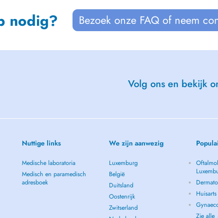
p nodig?
Bezoek onze FAQ of neem con
Volg ons en bekijk on
Nuttige links
We zijn aanwezig
Popula
Medische laboratoria
Luxemburg
Oftalmol
Luxemb
Medisch en paramedisch
België
adresboek
Dermato
Duitsland
Huisart
Oostenrijk
Gynaeco
Zwitserland
Zie alle