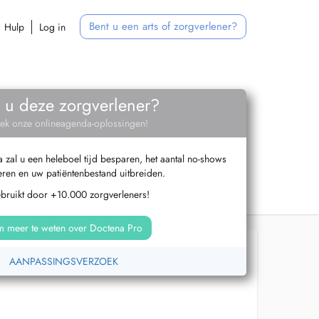
Bent u een arts of zorgverlener?
Hulp
Log in
 u deze zorgverlener?
ek onze onlineagenda-oplossingen!
zal u een heleboel tijd besparen, het aantal no-shows
ren en uw patiëntenbestand uitbreiden.
ebruikt door +10.000 zorgverleners!
 meer te weten over Doctena Pro
AANPASSINGSVERZOEK