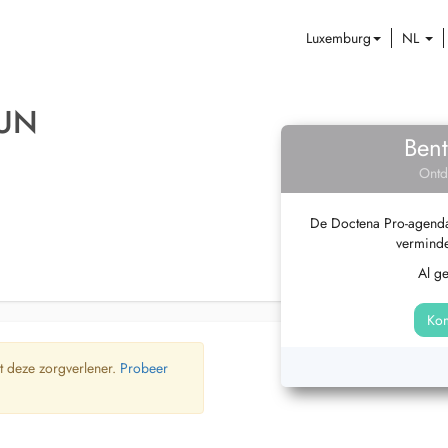
Luxemburg
NL
RUN
Bent
Ontd
De Doctena Pro-agenda 
verminde
Al g
Kom
t deze zorgverlener.
Probeer