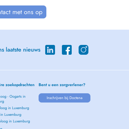
tact met ons op
s laatste nieuws
ire zoekopdrachten
Bent u een zorgverlener?
oog - Oogarts in
Inschrijven bij Doctena
urg
loog in Luxemburg
s in Luxemburg
loog in Luxemburg
 →