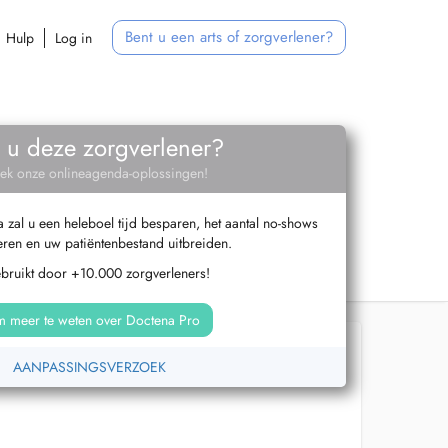
Bent u een arts of zorgverlener?
Hulp
Log in
 u deze zorgverlener?
ek onze onlineagenda-oplossingen!
zal u een heleboel tijd besparen, het aantal no-shows
ren en uw patiëntenbestand uitbreiden.
ebruikt door +10.000 zorgverleners!
 meer te weten over Doctena Pro
AANPASSINGSVERZOEK