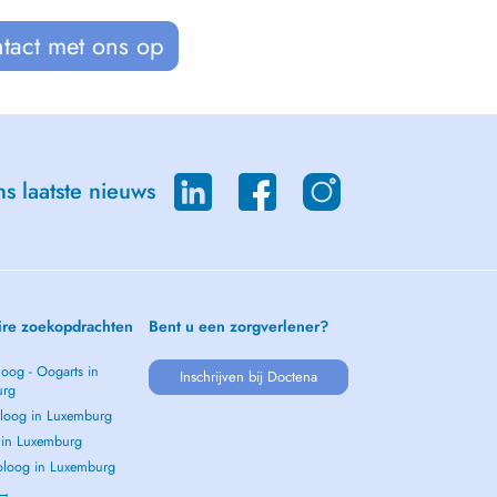
tact met ons op
s laatste nieuws
ire zoekopdrachten
Bent u een zorgverlener?
oog - Oogarts in
Inschrijven bij Doctena
urg
loog in Luxemburg
s in Luxemburg
loog in Luxemburg
 →