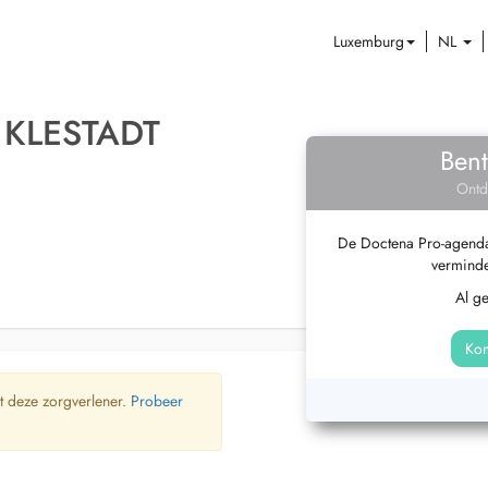
Luxemburg
NL
KLESTADT
Bent
Ontd
De Doctena Pro-agenda 
verminde
Al g
Kom
t deze zorgverlener.
Probeer