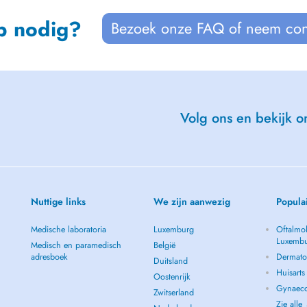
p nodig?
Bezoek onze FAQ of neem con
Volg ons en bekijk on
Nuttige links
We zijn aanwezig
Popula
Medische laboratoria
Luxemburg
Oftalmol
Luxemb
Medisch en paramedisch
België
adresboek
Dermato
Duitsland
Huisart
Oostenrijk
Gynaeco
Zwitserland
Zie alle