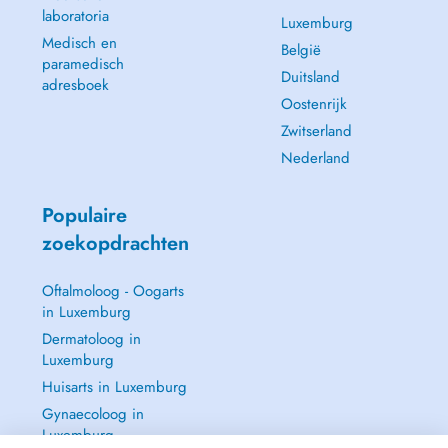
laboratoria
The practice is located within the MedCare / Bionext Center.
Luxemburg
Medisch en
België
GSM : 621 294 346
paramedisch
Duitsland
Email :
secretariat@podomotion.lu
adresboek
Oostenrijk
Bus: Lines 5, 20, 22, 24, 27, 28, 29
Zwitserland
Tram: Waassertuerm stop
Nederland
Parking: 3 hours of free parking at the Cloche d'Or shopping center,
500 meters from the practice.
Populaire
zoekopdrachten
Oftalmoloog - Oogarts
in Luxemburg
Dermatoloog in
Luxemburg
Huisarts in Luxemburg
Gynaecoloog in
Luxemburg