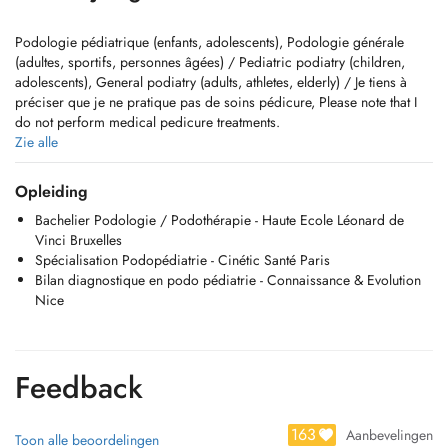
Podologie pédiatrique (enfants, adolescents), Podologie générale
(adultes, sportifs, personnes âgées) / Pediatric podiatry (children,
adolescents), General podiatry (adults, athletes, elderly) / Je tiens à
préciser que je ne pratique pas de soins pédicure, Please note that I
do not perform medical pedicure treatments.
Zie alle
Spécialisée en podo-pédiatrie, ainsi que dans la fabrication de
Opleiding
semelles orthopédiques et d'orthoplasties sur mesure, j'ai pour
Bachelier Podologie / Podothérapie - Haute Ecole Léonard de
objectif d'améliorer le confort, la posture et la mobilité de chacun.
Vinci Bruxelles
Mon accompagnement repose sur une écoute attentive, des conseils
Spécialisation Podopédiatrie - Cinétic Santé Paris
personnalisés et un suivi régulier, pour offrir des solutions adaptées à
Bilan diagnostique en podo pédiatrie - Connaissance & Evolution
chaque besoin.
Nice
Je tiens à préciser que je ne pratique pas de pédicurie médicale.
Le cabinet se situe au sein du centre MedCare / Bionext
Feedback
GSM : 621 294 346
Email :
secretariat@podomotion.lu
163
Aanbevelingen
Toon alle beoordelingen