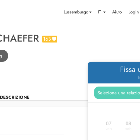
Lussemburgo
IT
Aiuto
Login
CHAEFER
163
g
Fissa
I
DESCRIZIONE
07
08
ven
sab