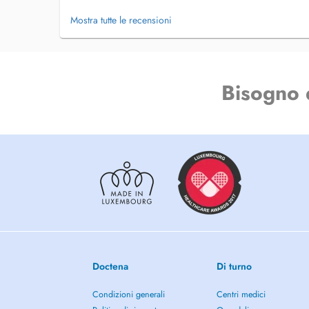
Email :
secretariat@podomotion.lu
Mostra tutte le recensioni
Bus : Lignes 5 - 20 - 22 - 24 - 27 - 28 - 29
Tram : arrêt Waassertuerm
Parking : places de parking dans la rue ou parking du c
mètres du cabinet (gratuit pendant 3h)
Bisogno 
_________________________________________________
_________________
Allgemeine Podologie (Erwachsene, Sportler, Senioren)
Pädiatrische Podologie (Kinder, Jugendliche)
Ich bin auf pädiatrische Podologie sowie auf die Herstell
Einlagen und Orthoplastiken spezialisiert.
Mein Ziel ist es, den Komfort, die Körperhaltung und die 
verbessern.
Meine Betreuung basiert auf aufmerksamer Zuhörung, indi
regelmäßiger Nachsorge, um bestmögliche Lösungen für j
Doctena
Di turno
Ich weise darauf hin, dass ich keine medizinische Fußpfle
Condizioni generali
Centri medici
Die Praxis befindet sich im MedCare / Bionext Center.