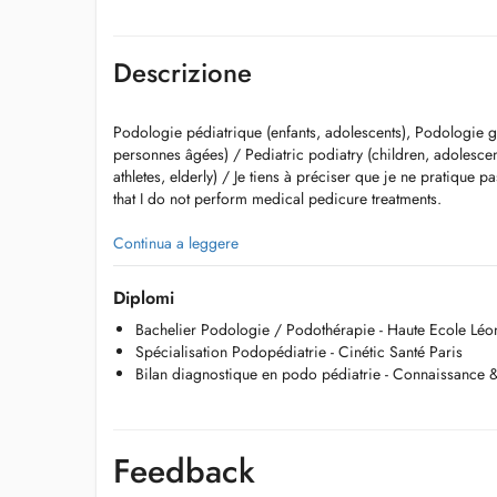
Descrizione
Podologie pédiatrique (enfants, adolescents), Podologie gé
personnes âgées) / Pediatric podiatry (children, adolescent
athletes, elderly) / Je tiens à préciser que je ne pratique 
that I do not perform medical pedicure treatments.
Continua a leggere
Spécialisée en podo-pédiatrie, ainsi que dans la fabricati
d'orthoplasties sur mesure, j'ai pour objectif d'améliorer le
Diplomi
de chacun.
Bachelier Podologie / Podothérapie - Haute Ecole Léon
Mon accompagnement repose sur une écoute attentive, des 
Spécialisation Podopédiatrie - Cinétic Santé Paris
régulier, pour offrir des solutions adaptées à chaque beso
Bilan diagnostique en podo pédiatrie - Connaissance 
Je tiens à préciser que je ne pratique pas de pédicurie mé
Le cabinet se situe au sein du centre MedCare / Bionext
Feedback
GSM : 621 294 346