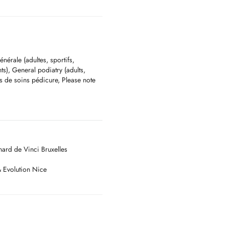
nérale (adultes, sportifs,
s), General podiatry (adults,
pas de soins pédicure, Please note
on de semelles orthopédiques et
 confort, la posture et la mobilité
ard de Vinci Bruxelles
conseils personnalisés et un suivi
in.
& Evolution Nice
dicale.