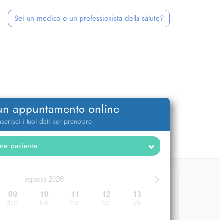
Sei un medico o un professionista della salute?
 un appuntamento online
nserisci i tuoi dati per prenotare
>
agosto 2026
09
10
11
12
13
dom
lun
mar
mer
gio