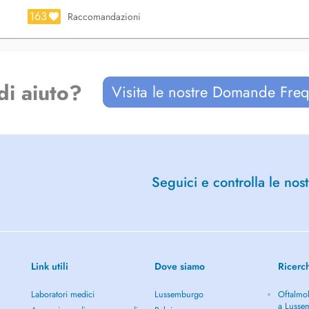
163
Raccomandazioni
entre commercial Cloche d'Or à 300
di aiuto?
Visita le nostre Domande Freq
_____________________________
ung maßgefertigter orthopädischer
Seguici e controlla le nost
Beweglichkeit jedes Einzelnen zu
vidueller Beratung und
eden Bedarf anzubieten.
Link utili
Dove siamo
Ricerc
ge anbiete.
Laboratori medici
Lussemburgo
Oftalmol
a Lusse