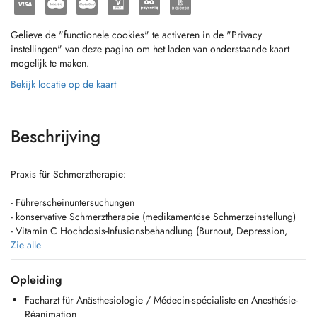
Gelieve de "functionele cookies" te activeren in de "Privacy
instellingen" van deze pagina om het laden van onderstaande kaart
mogelijk te maken.
Bekijk locatie op de kaart
Beschrijving
Praxis für Schmerztherapie:
- Führerscheinuntersuchungen
- konservative Schmerztherapie (medikamentöse Schmerzeinstellung)
- Vitamin C Hochdosis-Infusionsbehandlung (Burnout, Depression,
Erschöpfung, chronische Müdigkeit)
Zie alle
- Infusionsbehandlung bei chronischen Schmerzen (Procain-Basen und
Ketamin)
Opleiding
- Infusionsbehandlung bei Depressionen (Ketamin)
Facharzt für Anästhesiologie / Médecin-spécialiste en Anesthésie-
- Infiltrationen
Réanimation
- Injektion von Botulinumtoxin zur Schmerzbehandlung (keine