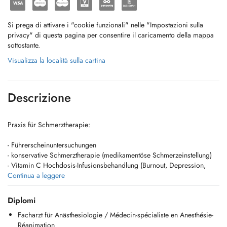
Si prega di attivare i "cookie funzionali" nelle "Impostazioni sulla
privacy" di questa pagina per consentire il caricamento della mappa
sottostante.
Visualizza la località sulla cartina
Descrizione
Praxis für Schmerztherapie:
- Führerscheinuntersuchungen
- konservative Schmerztherapie (medikamentöse Schmerzeinstellung)
- Vitamin C Hochdosis-Infusionsbehandlung (Burnout, Depression,
Erschöpfung, chronische Müdigkeit)
Continua a leggere
- Infusionsbehandlung bei chronischen Schmerzen (Procain-Basen und
Ketamin)
Diplomi
- Infusionsbehandlung bei Depressionen (Ketamin)
Facharzt für Anästhesiologie / Médecin-spécialiste en Anesthésie-
- Infiltrationen
Réanimation
- Injektion von Botulinumtoxin zur Schmerzbehandlung (keine