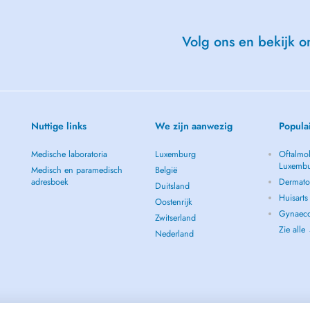
Volg ons en bekijk on
Nuttige links
We zijn aanwezig
Popula
Medische laboratoria
Luxemburg
Oftalmol
Luxemb
Medisch en paramedisch
België
adresboek
Dermato
Duitsland
Huisart
Oostenrijk
Gynaeco
Zwitserland
Zie alle
Nederland