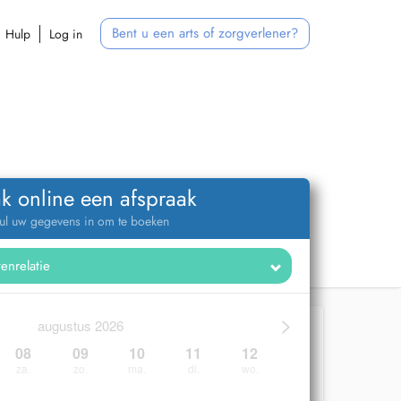
Bent u een arts of zorgverlener?
Hulp
Log in
k online een afspraak
ul uw gegevens in om te boeken
>
augustus 2026
08
09
10
11
12
za.
zo.
ma.
di.
wo.