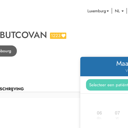
Luxemburg
NL
 BUTCOVAN
1223
mbourg
Maa
V
SCHRIJVING
06
07
do.
vr.