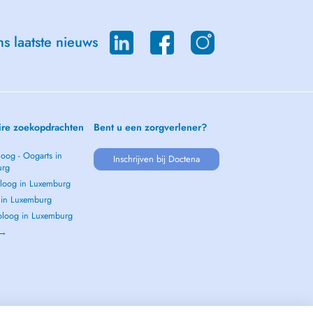
s laatste nieuws
ire zoekopdrachten
Bent u een zorgverlener?
oog - Oogarts in
Inschrijven bij Doctena
urg
loog in Luxemburg
s in Luxemburg
loog in Luxemburg
 →