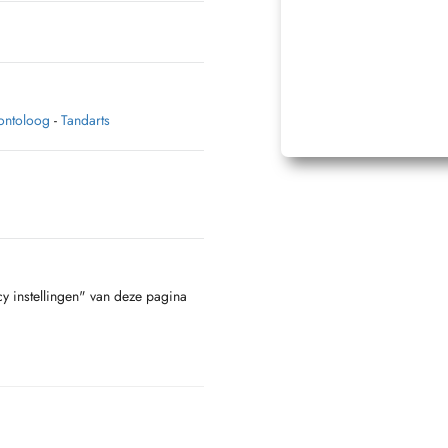
ontoloog
-
Tandarts
cy instellingen" van deze pagina