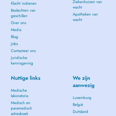
Ziekenhuizen van
Klacht indienen
wacht
Beslechten van
Apotheken van
geschillen
wacht
Over ons
Media
Blog
Jobs
Contacteer ons
Juridische
kennisgeving
Nuttige links
We zijn
aanwezig
Medische
laboratoria
Luxemburg
Medisch en
België
paramedisch
Duitsland
adresboek