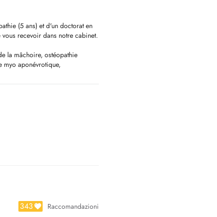
athie (5 ans) et d'un doctorat en
e vous recevoir dans notre cabinet.
de la mâchoire, ostéopathie
age myo aponévrotique,
AU +352621355160
343
Raccomandazioni