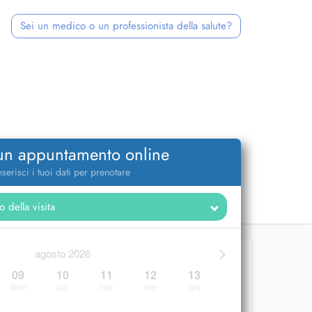
Sei un medico o un professionista della salute?
 un appuntamento online
nserisci i tuoi dati per prenotare
>
agosto 2026
09
10
11
12
13
dom
lun
mar
mer
gio