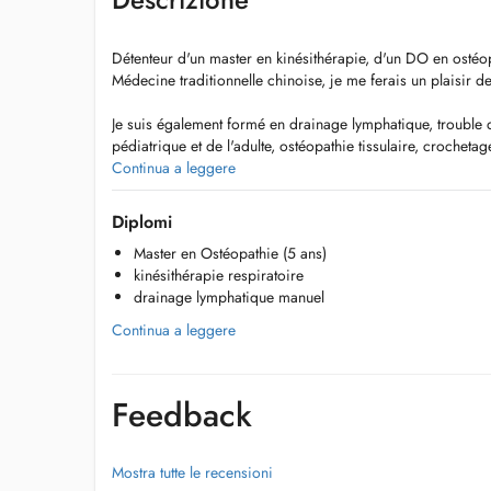
Détenteur d'un master en kinésithérapie, d'un DO en ostéop
Médecine traditionnelle chinoise, je me ferais un plaisir d
Je suis également formé en drainage lymphatique, trouble 
pédiatrique et de l'adulte, ostéopathie tissulaire, crochet
kinésithérapie respiratoire, en ventouse, kinésiotaping.
Continua a leggere
SI PAS DE DISPONIBILITE EN LIGNE APPELLEZ NOUS 
Diplomi
Master en Ostéopathie (5 ans)
kinésithérapie respiratoire
drainage lymphatique manuel
Continua a leggere
Feedback
Mostra tutte le recensioni