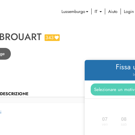
Lussemburgo
IT
Aiuto
Login
 BROUART
343
nge
Fissa
I
DESCRIZIONE
i
07
08
ven
sab