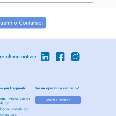
uenti o Contattaci
re ultime notizie
he più frequenti
Sei un operatore sanitario?
ogo - Medico oculista
Iscriviti a Doctena
mburgo
logo a Lussemburgo
eneralista a