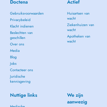
Doctena
Actief
- Doigt à ressaut
Il est agréé et opère au Centre Hospitalier du Nord à Wiltz.
Gebruiksvoorwaarden
Huisartsen van
wacht
Privacybeleid
Ziekenhuizen van
Klacht indienen
wacht
Beslechten van
Apotheken van
geschillen
wacht
Over ons
Media
Blog
Jobs
Contacteer ons
Juridische
kennisgeving
Nuttige links
We zijn
aanwezig
Medische