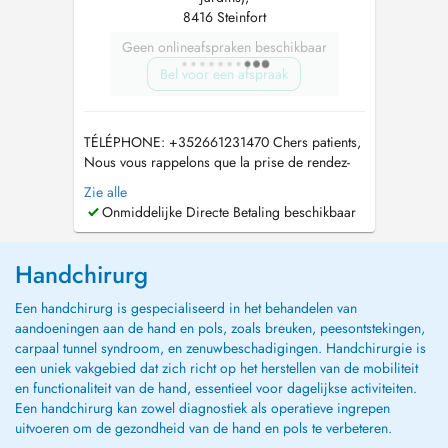
8416 Steinfort
Geen onlineafspraken beschikbaar
Bel voor een afspraak
TÉLÉPHONE: +352661231470 Chers patients,
Nous vous rappelons que la prise de rendez-
vous à l'Hôpital de Wiltz peut également se
Zie alle
faire via le site suivant :
Onmiddelijke Directe Betaling beschikbaar
https://rdv.chdn.lu/dxplanning/webbooking En
raison du grand nombre d'appels, nous vous
remercions de privilégier les demandes par e-
Handchirurg
mail :...
Een handchirurg is gespecialiseerd in het behandelen van
aandoeningen aan de hand en pols, zoals breuken, peesontstekingen,
carpaal tunnel syndroom, en zenuwbeschadigingen. Handchirurgie is
een uniek vakgebied dat zich richt op het herstellen van de mobiliteit
en functionaliteit van de hand, essentieel voor dagelijkse activiteiten.
Een handchirurg kan zowel diagnostiek als operatieve ingrepen
uitvoeren om de gezondheid van de hand en pols te verbeteren.