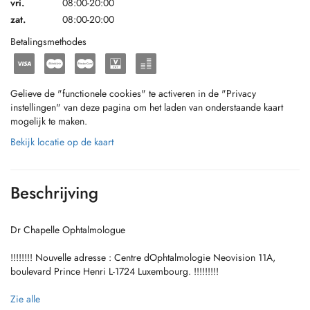
vri.
08:00-20:00
zat.
08:00-20:00
Betalingsmethodes
Gelieve de "functionele cookies" te activeren in de "Privacy
instellingen" van deze pagina om het laden van onderstaande kaart
mogelijk te maken.
Bekijk locatie op de kaart
Beschrijving
Dr Chapelle Ophtalmologue
!!!!!!!! Nouvelle adresse : Centre dOphtalmologie Neovision 11A,
boulevard Prince Henri L-1724 Luxembourg. !!!!!!!!!
Le Dr Chapelle reçoit les patients à partir de 5 ans pour lensemble des
Zie alle