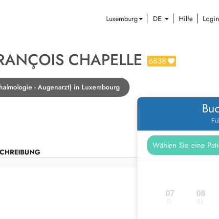
Luxemburg
DE
Hilfe
Login
FRANÇOIS CHAPELLE
6838
almologie - Augenarzt) in Luxembourg
Buc
Fü
CHREIBUNG
07
08
Fr.
Sa.