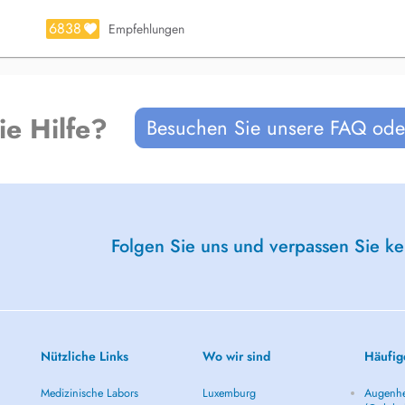
6838
Empfehlungen
étropie, astigmatisme, presbytie)
ration
mp visuel, biométrie)
ie Hilfe?
Besuchen Sie unsere FAQ oder
le Dr Chapelle bénéficie dune
 en chirurgie ophtalmologique.
Folgen Sie uns und verpassen Sie k
y of Cataract and Refractive
nationaux, assurant une mise à
t les standards les plus élevés en
Nützliche Links
Wo wir sind
Häufig
xembourg
Medizinische Labors
Luxemburg
Augenhe