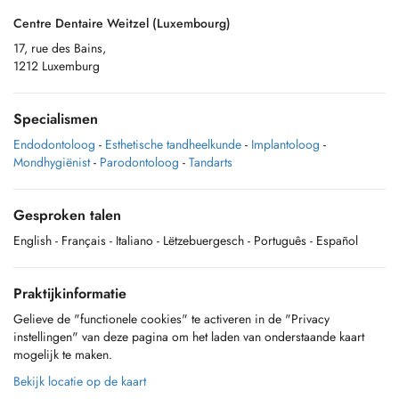
Centre Dentaire Weitzel (Luxembourg)
17, rue des Bains,
1212 Luxemburg
Specialismen
Endodontoloog
-
Esthetische tandheelkunde
-
Implantoloog
-
Mondhygiënist
-
Parodontoloog
-
Tandarts
Gesproken talen
English
- Français
- Italiano
- Lëtzebuergesch
- Português
- Español
Praktijkinformatie
Gelieve de "functionele cookies" te activeren in de "Privacy
instellingen" van deze pagina om het laden van onderstaande kaart
mogelijk te maken.
Bekijk locatie op de kaart