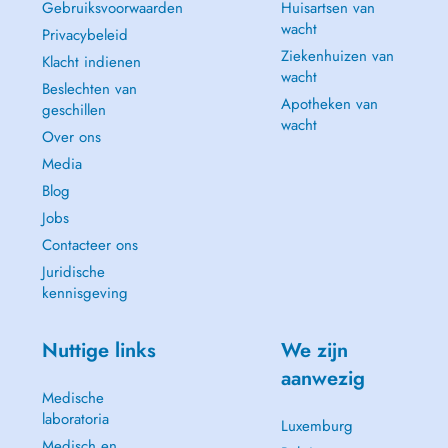
Gebruiksvoorwaarden
Huisartsen van
wacht
Privacybeleid
Ziekenhuizen van
Klacht indienen
wacht
Beslechten van
Apotheken van
geschillen
wacht
Over ons
Media
Blog
Jobs
Contacteer ons
Juridische
kennisgeving
Nuttige links
We zijn
aanwezig
Medische
laboratoria
Luxemburg
Medisch en