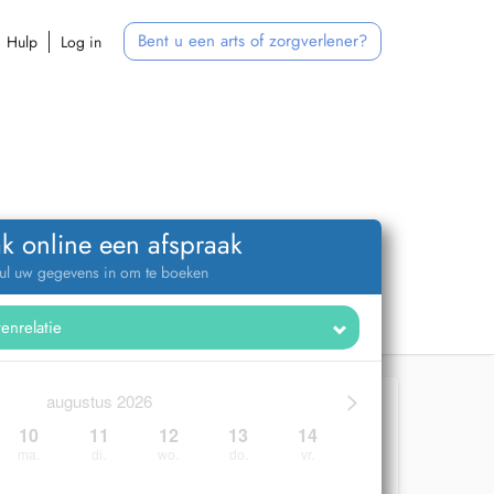
Bent u een arts of zorgverlener?
Hulp
Log in
k online een afspraak
ul uw gegevens in om te boeken
>
augustus 2026
10
11
12
13
14
ma.
di.
wo.
do.
vr.