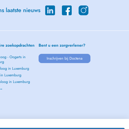
s laatste nieuws
ire zoekopdrachten
Bent u een zorgverlener?
oog - Oogarts in
Inschrijven bij Doctena
urg
loog in Luxemburg
s in Luxemburg
loog in Luxemburg
 →