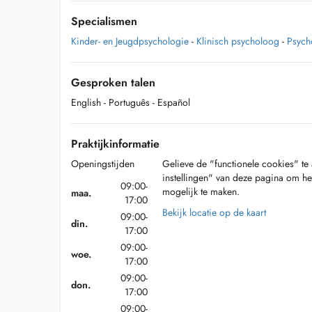
Specialismen
Kinder- en Jeugdpsychologie
-
Klinisch psycholoog
-
Psych
Gesproken talen
English
- Português
- Español
Praktijkinformatie
Openingstijden
Gelieve de "functionele cookies" te 
instellingen" van deze pagina om he
09:00-
mogelijk te maken.
maa.
17:00
Bekijk locatie op de kaart
09:00-
din.
17:00
09:00-
woe.
17:00
09:00-
don.
17:00
09:00-