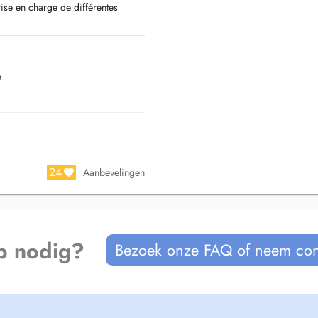
rise en charge de différentes
a
ù chaque patient peut se sentir
otionnel durable.
24
Aanbevelingen
p nodig?
Bezoek onze FAQ of neem con