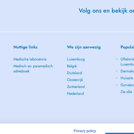
Volg ons en bekijk on
Nuttige links
We zijn aanwezig
Popula
Medische laboratoria
Luxemburg
Oftalmol
Luxemb
Medisch en paramedisch
België
adresboek
Dermato
Duitsland
Huisart
Oostenrijk
Gynaeco
Zwitserland
Zie alle
Nederland
Privacy policy