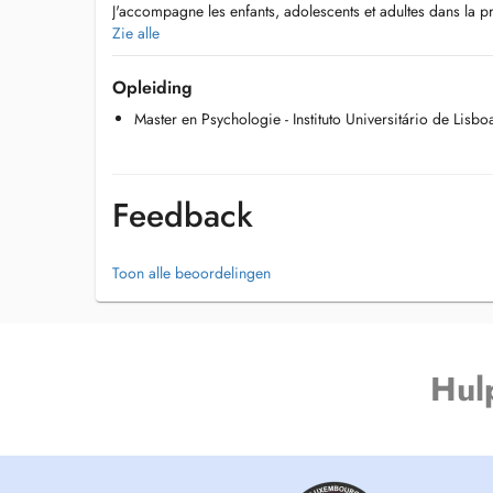
J'accompagne les enfants, adolescents et adultes dans la p
problématiques psychologiques telles que :
Zie alle
- La dépression
Opleiding
- La phobie sociale
Master en Psychologie - Instituto Universitário de Lisbo
- Les troubles anxieux
- Le trouble du déficit de lattention (TDA/H)
- Les troubles du comportement alimentaire
Feedback
Mon objectif est d'offrir un espace d'écoute bienveillant, o
compris, soutenu et outillé pour retrouver un équilibre ém
Toon alle beoordelingen
Hul