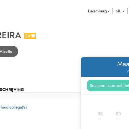
Luxemburg
NL
REIRA
24
Alzette
Maa
V
SCHRIJVING
heid collega('s)
08
09
za.
zo.