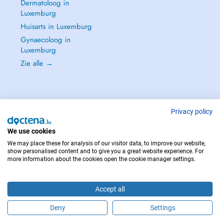
Dermatoloog in
Luxemburg
Huisarts in Luxemburg
Gynaecoloog in
Luxemburg
Zie alle →
Privacy policy
NEEM IN GEVAL VAN NOOD CONTACT OP MET : 112
Copyright © 2026 - DOCTENA S.A. 42, Rue de la Vallée, L-2661 Luxembourg
We use cookies
We may place these for analysis of our visitor data, to improve our website,
show personalised content and to give you a great website experience. For
more information about the cookies open the cookie manager settings.
Accept all
Deny
Settings
Maak online een afspraak