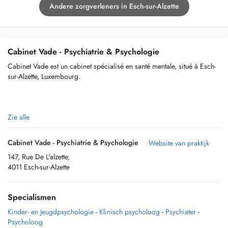
Andere zorgverleners in Esch-sur-Alzette
Cabinet Vade - Psychiatrie & Psychologie
Cabinet Vade est un cabinet spécialisé en santé mentale, situé à Esch-
sur-Alzette, Luxembourg.
Nous proposons des consultations en psychologie et psychiatrie, dans
Zie alle
un espace moderne, confidentiel et accueillant, pensé pour le confort
et le bien-être de nos patients.
Cabinet Vade - Psychiatrie & Psychologie
Website van praktijk
147, Rue De L'alzette,
4011 Esch-sur-Alzette
Votre santé, est notre priorité.
Specialismen
Kinder- en Jeugdpsychologie
-
Klinisch psycholoog
-
Psychiater
-
Psycholoog