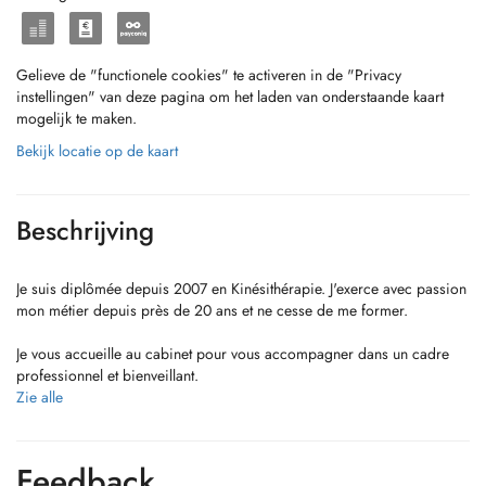
Gelieve de "functionele cookies" te activeren in de "Privacy
instellingen" van deze pagina om het laden van onderstaande kaart
mogelijk te maken.
Bekijk locatie op de kaart
Beschrijving
Je suis diplômée depuis 2007 en Kinésithérapie. J'exerce avec passion
mon métier depuis près de 20 ans et ne cesse de me former.
Je vous accueille au cabinet pour vous accompagner dans un cadre
professionnel et bienveillant.
Zie alle
Je suis formée en:
-douleurs musculo-squelettiques,
-rééducation pré et post opératoire,
Feedback
-réeducation respiratoire