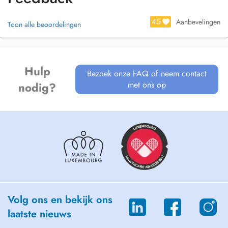
-traitement par les ventouses (Cupping therapy)
-douleurs maxillaires
45
Aanbevelingen
Toon alle beoordelingen
-rééducation post chirurgie de la main
-drainage lymphatique
-énergétique chinoise.
Hulp
Bezoek onze FAQ of neem contact
met ons op
nodig?
Volg ons en bekijk ons
laatste nieuws