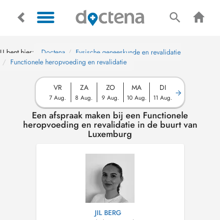
U bent hier:
Doctena
Fysische geneeskunde en revalidatie
Functionele heropvoeding en revalidatie
VR
ZA
ZO
MA
DI
7 Aug.
8 Aug.
9 Aug.
10 Aug.
11 Aug.
Een afspraak maken bij een Functionele
heropvoeding en revalidatie in de buurt van
Luxemburg
JIL BERG