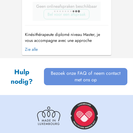
Geen onlineafspraken beschikbaar
Bel voor een afspraak
Kinésithérapeute diplomé niveau Master, je
vous accompagne avec une approche
moderne personnalisée et centrée sur vos
Zie alle
objectifs. Chaque prise en charge est
personnalisée afin de vous aider à retrouver
vos capacités physiques, diminuer vos
Hulp
douleurs et reprendre vos activités
Bezoek onze FAQ of neem contact
quotidiennes, profess...
met ons op
nodig?