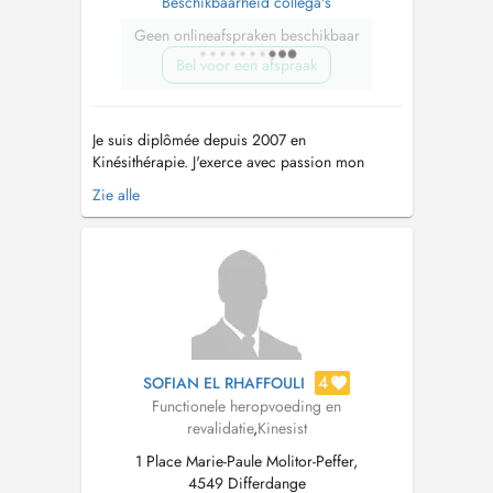
Beschikbaarheid collega's
Geen onlineafspraken beschikbaar
Bel voor een afspraak
Je suis diplômée depuis 2007 en
Kinésithérapie. J'exerce avec passion mon
métier depuis près de 20 ans et ne cesse de
Zie alle
me former. Je vous accueille au cabinet pour
vous accompagner dans un cadre
professionnel et bienveillant. Je suis formée en:
-douleurs musculo-squelettiques, -rééducation
p...
4
SOFIAN EL RHAFFOULI
Functionele heropvoeding en
revalidatie
,
Kinesist
1 Place Marie-Paule Molitor-Peffer,
4549 Differdange