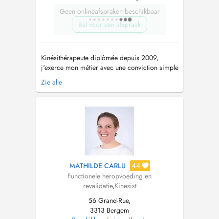
Geen onlineafspraken beschikbaar
Bel voor een afspraak
Kinésithérapeute diplômée depuis 2009,
j'exerce mon métier avec une conviction simple
: chaque personne est unique et mérite une
Zie alle
prise en charge qui lui ressemble. Au fil de
mon parcours, j'ai choisi de me former
continuellement afin de proposer un
accompagnement toujours plus complet et
personna...
44
MATHILDE CARLU
Functionele heropvoeding en
revalidatie
,
Kinesist
56 Grand-Rue,
3313 Bergem