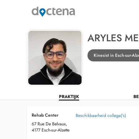
ARYLES ME
Kinesist in Esch-sur-Alz
PRAKTIJK
BE
Rehab Center
Beschikbaarheid collega('s)
67 Rue De Belvaux,
4177 Esch-sur-Alzette