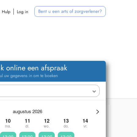
Bent u een arts of zorgverlener?
Hulp
Log in
k online een afspraak
ul uw gegevens in om te boeken
>
augustus 2026
10
11
12
13
14
ma.
di.
wo.
do.
vr.
13:00
13:00
13:00
13:00