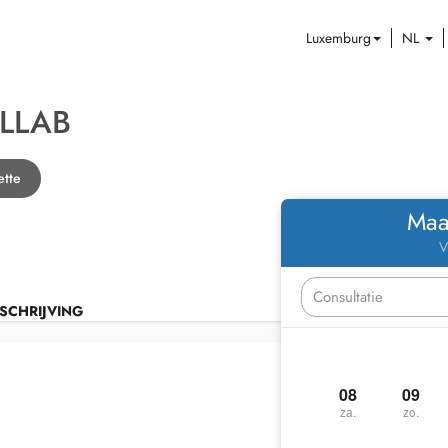
Luxemburg
NL
LLAB
ette
Maa
V
SCHRIJVING
08
09
za.
zo.