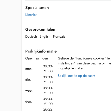
Specialismen
Kinesist
Gesproken talen
Deutsch
- English
- Français
Praktijkinformatie
Openingstijden
Gelieve de "functionele cookies" te 
instellingen" van deze pagina om he
08:00-
mogelijk te maken.
maa.
21:00
Bekijk locatie op de kaart
08:00-
din.
21:00
08:00-
woe.
21:00
08:00-
don.
21:00
08:00-