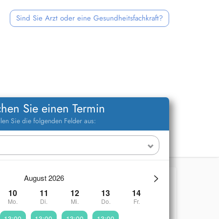
Sind Sie Arzt oder eine Gesundheitsfachkraft?
hen Sie einen Termin
llen Sie die folgenden Felder aus:
>
August 2026
10
11
12
13
14
Mo.
Di.
Mi.
Do.
Fr.
13:00
13:00
13:00
13:00