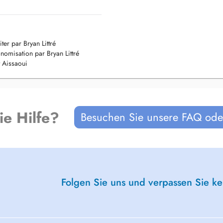
es manuelles ciblées et des
 l'activité.
ter par Bryan Littré
ies, tendinopathies, raideurs.
nomisation par Bryan Littré
es, atteintes nerveuses
t Aissaoui
se en plaques.
schio-jambiers), reprise
paule), suites d'entorses et de
ie Hilfe?
Besuchen Sie unsere FAQ oder
s, douleurs des épaules, genoux,
uation.
on, renforcement et
Folgen Sie uns und verpassen Sie k
er durablement les résultats.