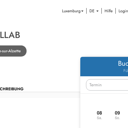
Luxemburg
DE
Hilfe
Login
LLAB
-sur-Alzette
Buc
Fü
CHREIBUNG
08
09
Sa.
So.