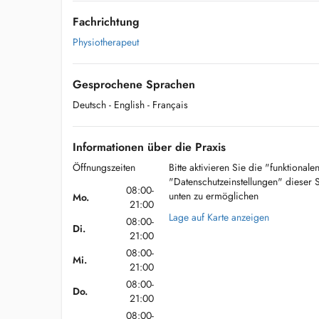
Fachrichtung
Physiotherapeut
Gesprochene Sprachen
Deutsch
- English
- Français
Informationen über die Praxis
Öffnungszeiten
Bitte aktivieren Sie die "funktional
"Datenschutzeinstellungen" dieser 
08:00-
unten zu ermöglichen
Mo.
21:00
Lage auf Karte anzeigen
08:00-
Di.
21:00
08:00-
Mi.
21:00
08:00-
Do.
21:00
08:00-