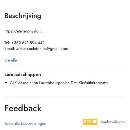
Beschrijving
https://atelierphysio.lu
Tel: +352 621 594 442
Email:
arthur.speletz.kine@gmail.com
Education :
Zie alle
Graduated in Physiotherapy from LUNEX University (Luxembourg)
Holder of a Bachelor's degree in sport training from Sport Faculty of
Lidmaatschappen
Nancy
ALK Association Luxembourgeoise Des Kinésithérapeutes
Orientations :
Musculo-skeletal disorders, pre-op/post-op rehab, Neurological
disorders, Cardio rehab.
Feedback
Affiliation :
Physiotherapist of National Luxembourguish Rugby Team
898
Aanbevelingen
Toon alle beoordelingen
Member of ALK (Association Luxembourgeoise des Kinésithérapeutes)