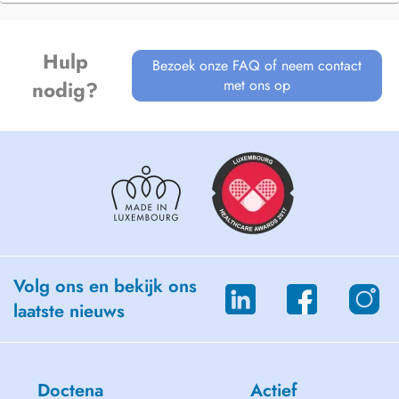
Booking :
If no appointment is available, patients are welcome to book with my
colleague Florian Valentin.
Hulp
Bezoek onze FAQ of neem contact
met ons op
nodig?
Volg ons en bekijk ons
laatste nieuws
Doctena
Actief