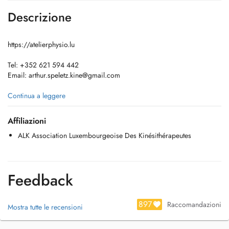
Descrizione
https://atelierphysio.lu
Tel: +352 621 594 442
Email:
arthur.speletz.kine@gmail.com
Education :
Continua a leggere
Graduated in Physiotherapy from LUNEX University (Luxembourg)
Holder of a Bachelor's degree in sport training from Sport Faculty of
Affiliazioni
Nancy
ALK Association Luxembourgeoise Des Kinésithérapeutes
Orientations :
Musculo-skeletal disorders, pre-op/post-op rehab, Neurological
disorders, Cardio rehab.
Feedback
Affiliation :
Physiotherapist of National Luxembourguish Rugby Team
897
Raccomandazioni
Mostra tutte le recensioni
Member of ALK (Association Luxembourgeoise des Kinésithérapeutes)
Booking :