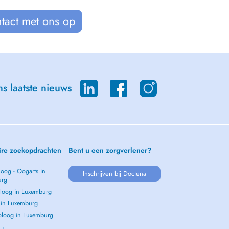
tact met ons op
s laatste nieuws
ire zoekopdrachten
Bent u een zorgverlener?
oog - Oogarts in
Inschrijven bij Doctena
urg
loog in Luxemburg
s in Luxemburg
loog in Luxemburg
 →