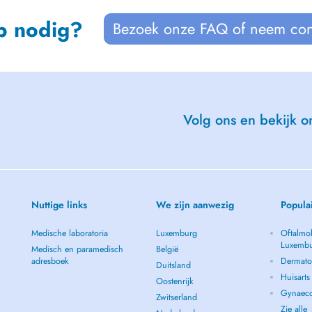
p nodig?
Bezoek onze FAQ of neem con
Volg ons en bekijk on
Nuttige links
We zijn aanwezig
Popula
Medische laboratoria
Luxemburg
Oftalmol
Luxemb
Medisch en paramedisch
België
adresboek
Dermato
Duitsland
Huisart
Oostenrijk
Gynaeco
Zwitserland
Zie alle