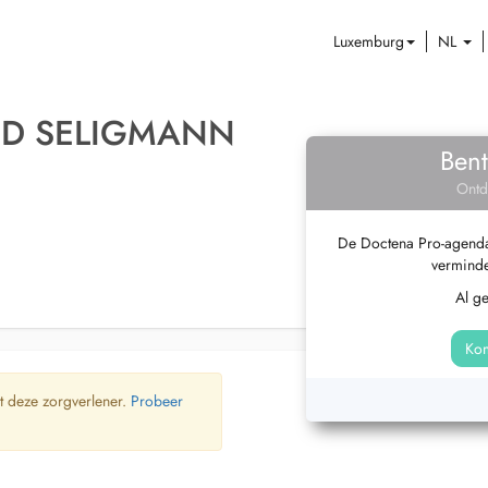
Luxemburg
NL
ND SELIGMANN
Bent
Ontd
De Doctena Pro-agenda 
verminde
Al g
Kom
t deze zorgverlener.
Probeer