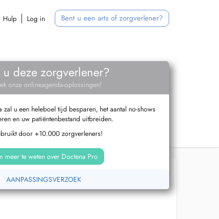
Bent u een arts of zorgverlener?
Hulp
Log in
 u deze zorgverlener?
ek onze onlineagenda-oplossingen!
zal u een heleboel tijd besparen, het aantal no-shows
ren en uw patiëntenbestand uitbreiden.
ebruikt door +10.000 zorgverleners!
 meer te weten over Doctena Pro
AANPASSINGSVERZOEK