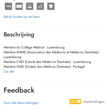
Bekijk locatie op de kaart
Beschrijving
Membre du Collège Médical - Luxembourg
Membre AMMD (Association des Médecins et Médecins Dentistes) -
Luxembourg.
Membre CMD (Cercle des Médecins Dentistes) - Luxembourg
Membre OMD (Ordem dos Médicos Dentistas) - Portugal
Maitre en Médicine Dentaire / Mestre em Medicina Dentaria
Zie alle
Maitre en Réhabilitation Orale et Implantologie / Master em
Reabilitacao Oral e Implantologia
Post Gradue en Chirurgie Oral et Dents Inclus (sagesse) / Pos
Feedback
Graduada em Cirurgia Oral e Dentes Inclusos
Post Gradue en Parodontologie / Pos Graduada em Periodontologia
123
Aanbevelingen
Toon alle beoordelingen