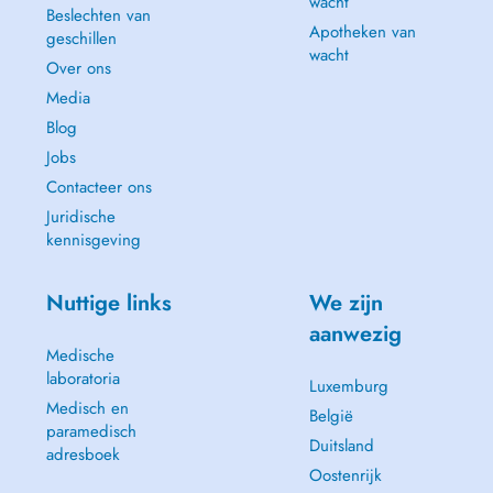
wacht
individual aesthetics and anatomy, and this is my work philosophy.
Beslechten van
Apotheken van
geschillen
You can count on me for simple or complex surgical treatments,
wacht
Over ons
simple or complex rehabilitations using implants as well as
periodontal treatments, always aiming for health, function and
Media
aesthetics.
Blog
Jobs
My collaboration with Bouche Dental Group facilitates my
administrative work and allows me to be informed of the latest
Contacteer ons
technology, while sharing my work with multidisciplinary
Juridische
professionals.
kennisgeving
- Evaluation Appointment
- Simple Implant Surgery
Nuttige links
We zijn
- Complex Implant Surgery
aanwezig
- Single or Multiple Gingival Grafting
Medische
- Cosmetic Ceramic Veneers
laboratoria
- Wisdom Tooth Extraction
Luxemburg
- Prosthetic Rehabilitation
Medisch en
België
paramedisch
Duitsland
adresboek
Oostenrijk