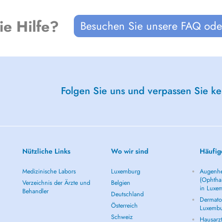
ie Hilfe?
Besuchen Sie unsere FAQ oder
Folgen Sie uns und verpassen Sie k
ogy and Periodontology and
Nützliche Links
Wo wir sind
Häufig
Medizinische Labors
Luxemburg
Augenhe
ents, over the years I have always
(Ophtha
ology related to my areas of
Verzeichnis der Ärzte und
Belgien
in Luxe
Behandler
Deutschland
Dermatol
Österreich
Luxemb
 conservative, minimally invasive
Schweiz
Hausarz