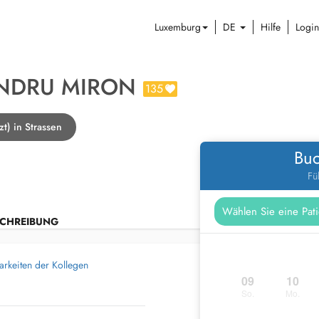
Luxemburg
DE
Hilfe
Login
ANDRU MIRON
135
t) in Strassen
Buc
Fü
CHREIBUNG
arkeiten der Kollegen
09
10
So.
Mo.