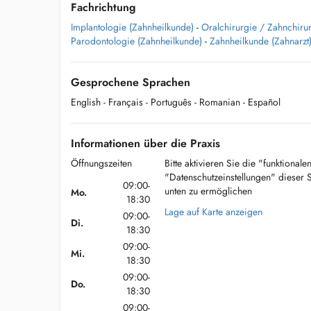
Fachrichtung
Implantologie (Zahnheilkunde)
-
Oralchirurgie / Zahnchirur
Parodontologie (Zahnheilkunde)
-
Zahnheilkunde (Zahnarzt
Gesprochene Sprachen
English
- Français
- Português
- Romanian
- Español
Informationen über die Praxis
Öffnungszeiten
Bitte aktivieren Sie die "funktional
"Datenschutzeinstellungen" dieser 
09:00-
unten zu ermöglichen
Mo.
18:30
Lage auf Karte anzeigen
09:00-
Di.
18:30
09:00-
Mi.
18:30
09:00-
Do.
18:30
09:00-