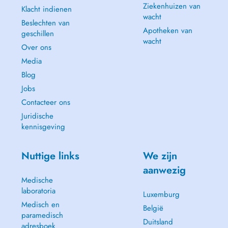
Ziekenhuizen van
Klacht indienen
wacht
Beslechten van
Apotheken van
geschillen
wacht
Over ons
Media
Blog
Jobs
Contacteer ons
Juridische
kennisgeving
Nuttige links
We zijn
aanwezig
Medische
laboratoria
Luxemburg
Medisch en
België
paramedisch
Duitsland
adresboek