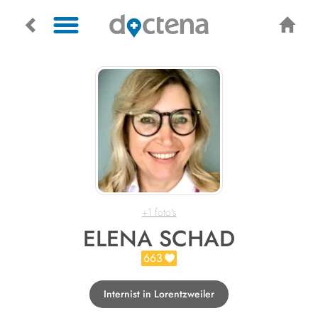
+1 foto's
ELENA SCHAD
663
Internist in Lorentzweiler