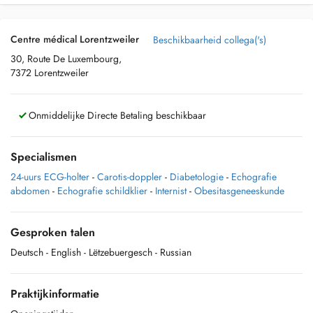
Centre médical Lorentzweiler
Beschikbaarheid collega('s)
30, Route De Luxembourg,
7372 Lorentzweiler
Onmiddelijke Directe Betaling beschikbaar
Specialismen
24-uurs ECG-holter
-
Carotis-doppler
-
Diabetologie
-
Echografie
abdomen
-
Echografie schildklier
-
Internist
-
Obesitasgeneeskunde
Gesproken talen
Deutsch
- English
- Lëtzebuergesch
- Russian
Praktijkinformatie