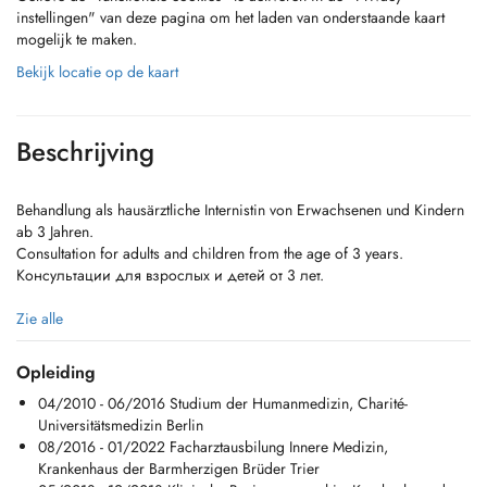
instellingen" van deze pagina om het laden van onderstaande kaart
mogelijk te maken.
Bekijk locatie op de kaart
Beschrijving
Behandlung als hausärztliche Internistin von Erwachsenen und Kindern
ab 3 Jahren.
Consultation for adults and children from the age of 3 years.
Консультации для взрослых и детей от 3 лет.
- Echographie / Ultraschall (Bauch, Schilddrüse, Carotis-Doppler)
Zie alle
- Diabetes: Screening, Erstdiagnose und Therapie (nur Erwachsene,
Typ II)
Opleiding
- Adipositas (Übergewicht): Beratung und Therapie
04/2010 - 06/2016 Studium der Humanmedizin, Charité-
- Akute Sprechstunde (Infekte, Bauchschmerzen, etc.)
Universitätsmedizin Berlin
- Gesamt-Check-up 40/50/60 (Risikofaktoren prüfen, Blutanalysen,
08/2016 - 01/2022 Facharztausbilung Innere Medizin,
Impfungen)
Krankenhaus der Barmherzigen Brüder Trier
- Kontrollen des Cholesterol-Spiegels und Reduktion der