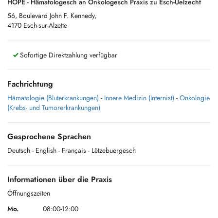
HOPE - Hämatologesch an Onkologesch Praxis zu Esch-Uelzecht
56, Boulevard John F. Kennedy,
4170 Esch-sur-Alzette
Sofortige Direktzahlung verfügbar
Fachrichtung
Hämatologie (Bluterkrankungen)
-
Innere Medizin (Internist)
-
Onkologie
(Krebs- und Tumorerkrankungen)
Gesprochene Sprachen
Deutsch
- English
- Français
- Lëtzebuergesch
Informationen über die Praxis
Öffnungszeiten
Mo.
08:00-12:00