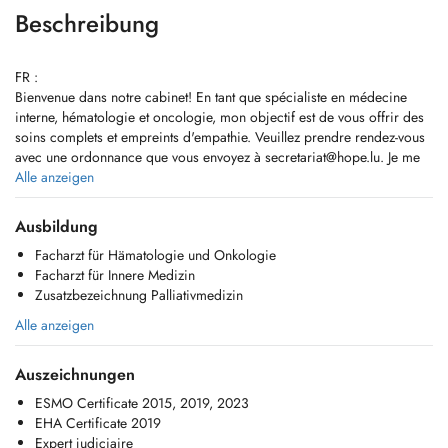
Beschreibung
FR :
Bienvenue dans notre cabinet! En tant que spécialiste en médecine
interne, hématologie et oncologie, mon objectif est de vous offrir des
soins complets et empreints d'empathie. Veuillez prendre rendez-vous
avec une ordonnance que vous envoyez à
secretariat@hope.lu
. Je me
réjouis de faire votre connaissance.
Alle anzeigen
EN :
Ausbildung
Welcome to our practice! As a specialist in internal medicine,
Facharzt für Hämatologie und Onkologie
hematology, and oncology, my goal is to provide you with
Facharzt für Innere Medizin
comprehensive and compassionate care. Please schedule an
Zusatzbezeichnung Palliativmedizin
appointment with a referral you sentd to
secretariat@hope.lu
. I look
forward to meeting you.
Alle anzeigen
DE :
Auszeichnungen
Herzlich willkommen in unserer Praxis! Als Facharzt für Innere
Medizin, Hämatologie und Onkologie ist es mein Ziel, Ihnen eine
ESMO Certificate 2015, 2019, 2023
umfassende und einfühlsame Betreuung zu bieten. Bitte vereinbaren
EHA Certificate 2019
Sie einen Termin mit Überweisung welchen Sie an
secretariat@hope.lu
Expert judiciaire