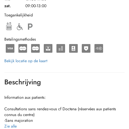
zat.
09:00-13:00
Toegankelijkheid
Betalingsmethodes
Bekijk locatie op de kaart
Beschrijving
Information aux patients:
Consultations sans rendez-vous cf Doctena (réservées aux patients
connus du centre)
-Sans majoration
-Accès selon l'ordre d'arrivée
Zie alle