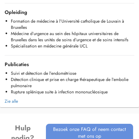
Consultation non garantie : dépend de l'affluence et des créneaux
disponibles.
Opleiding
Formation de médecine à l’Université catholique de Louvain à
Consultations sur rendez-vous
Bruxelles
-Majoration de 8,68 (code CP1, convenance personnelle)
Médecine d’urgence au sein des hôpitaux universitaires de
Bruxelles dans les unités de soins d’urgence et de soins intensifs
Merci pour votre compréhension
Spécialisation en médecine générale UCL
Publicaties
Suivi et détection de l’endométriose
Détection clinique et prise en charge thérapeutique de l’embolie
pulmonaire
Rupture splénique suite à infection mononucléosique
Zie alle
Hulp
Bezoek onze FAQ of neem contact
met ons op
nodig?