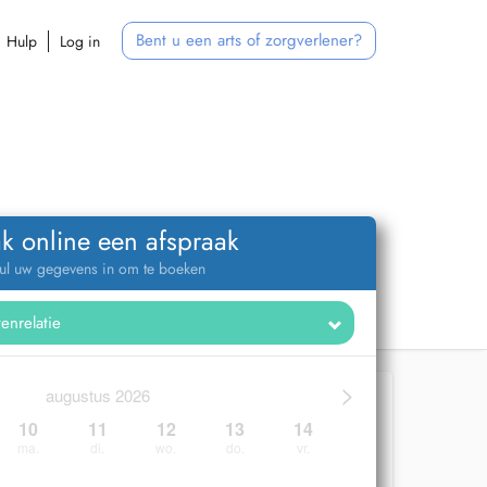
Bent u een arts of zorgverlener?
Hulp
Log in
k online een afspraak
ul uw gegevens in om te boeken
>
augustus 2026
10
11
12
13
14
ma.
di.
wo.
do.
vr.