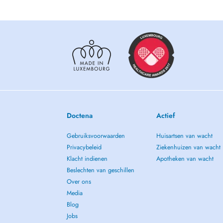
personne; pour discuter, interpréter et vous indiquer la con
résultats des vos analyses, veuillez prendre, sil vous plait,
Les urgences (femme enceinte, malaise ) sont vues en prior
Merci beaucoup pour votre compréhension!
Pour les RDV veuillez svp utiliser DOCTENA ou appeler 
Doctena
Actief
Gebruiksvoorwaarden
Huisartsen van wacht
Privacybeleid
Ziekenhuizen van wacht
Klacht indienen
Apotheken van wacht
Beslechten van geschillen
Over ons
Media
Blog
Jobs