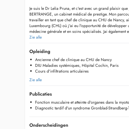
Je suis le Dr Lelia Pruna, et c'est avec un grand plaisir que
BERTRANGE, un cabinet médical de prestige. Mon parcour
travailler en tant que chef de clinique au CHU de Nancy, a
Luxembourg (CHL) où j'ai eu l'opportunité de développer 
médecine générale et en soins spécialisés. Jai également 
Diplôme Inter-Universitaire (DIU) en Maladies Systémiques,
Zie alle
ainsi que plusieurs autres spécialités.
Opleiding
Je suis ravie de pouvoir mettre à votre disposition mon 
Ancienne chef de clinique au CHU de Nancy
vous accompagner dans votre parcours de santé. Mon objec
DIU Maladies systémiques, Hôpital Cochin, Paris
personnalisés et de qualité, en prenant le temps d'écouter
Cours d'infiltrations articulaires
répondre à vos besoins médicaux.
Zie alle
La Médecine Interne s'occupe et prend en charge des path
Médecine Générale, mais avec des bilans plus détaillés, de
Publicaties
s'occupant de la globalité du patient en complétant le trav
la base d'une première prise en charge d'un patient.
Fonction musculaire et atteinte d'organes dans la myoto
Diagnostic tardif d'un syndrome Gronblad-Strandberg-
La Médecine Interne propose en plus de la Médecine Génér
pathologies inflammatoires, auto-immunes, rhumatologiques,
inflammatoires, métaboliques, bilan de thrombophilie.
Onderscheidingen