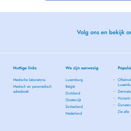
duite à tenir après avoir reçu les
 un RDV de suivi.
ité et sans RDV.
Volg ons en bekijk on
le +33677975165
Nuttige links
We zijn aanwezig
Popula
Medische laboratoria
Luxemburg
Oftalmol
Luxemb
Medisch en paramedisch
België
adresboek
Dermato
Duitsland
Huisart
Oostenrijk
Gynaeco
Zwitserland
Zie alle
Nederland