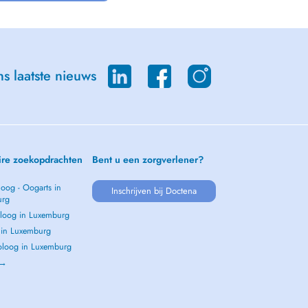
s laatste nieuws
ire zoekopdrachten
Bent u een zorgverlener?
oog - Oogarts in
Inschrijven bij Doctena
urg
loog in Luxemburg
s in Luxemburg
loog in Luxemburg
 →