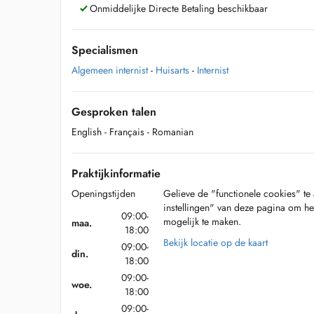
Onmiddelijke Directe Betaling beschikbaar
Specialismen
Algemeen internist
-
Huisarts
-
Internist
Gesproken talen
English
- Français
- Romanian
Praktijkinformatie
Openingstijden
Gelieve de "functionele cookies" te 
instellingen" van deze pagina om he
09:00-
mogelijk te maken.
maa.
18:00
Bekijk locatie op de kaart
09:00-
din.
18:00
09:00-
woe.
18:00
09:00-