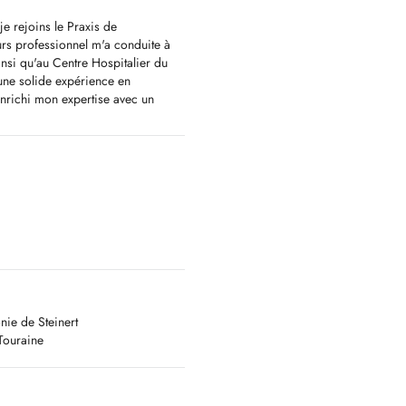
 je rejoins le Praxis de
s professionnel m'a conduite à
insi qu'au Centre Hospitalier du
une solide expérience en
enrichi mon expertise avec un
 obtenu à l'Hôpital Cochin à Paris
expérience et mes compétences pour
tif est de vous offrir des soins
 vos préoccupations et de
ologies multiples, comme la
s explorations multiples,
ail du médecin généraliste qui reste
nie de Steinert
Touraine
ale, la prise en charge des
 bilan de fatigue, fièvre ,bilans