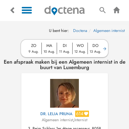
U bent hier:
Doctena
Algemeen internist
ZO
MA
DI
WO
DO
9 Aug.
10 Aug.
11 Aug.
12 Aug.
13 Aug.
Een afspraak maken bij een Algemeen internist in de
buurt van Luxemburg
614
DR. LELIA PRUNA
Algemeen internist
,
Internist
3, Beim Schlass 1er étage ascenseur, 8058