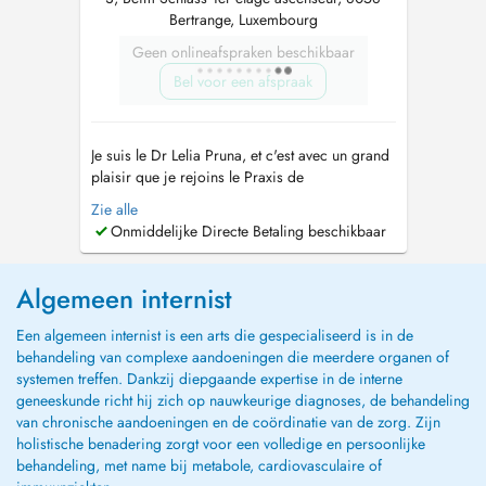
Bertrange, Luxembourg
Geen onlineafspraken beschikbaar
Bel voor een afspraak
Je suis le Dr Lelia Pruna, et c'est avec un grand
plaisir que je rejoins le Praxis de
BERTRANGE, un cabinet médical de prestige.
Zie alle
Mon parcours professionnel m'a conduite à
Onmiddelijke Directe Betaling beschikbaar
travailler en tant que chef de clinique au CHU
de Nancy, ainsi qu'au Centre Hospitalier du
Luxembourg (CHL) où j'ai eu l'opportun...
Algemeen internist
Een algemeen internist is een arts die gespecialiseerd is in de
behandeling van complexe aandoeningen die meerdere organen of
systemen treffen. Dankzij diepgaande expertise in de interne
geneeskunde richt hij zich op nauwkeurige diagnoses, de behandeling
van chronische aandoeningen en de coördinatie van de zorg. Zijn
holistische benadering zorgt voor een volledige en persoonlijke
behandeling, met name bij metabole, cardiovasculaire of