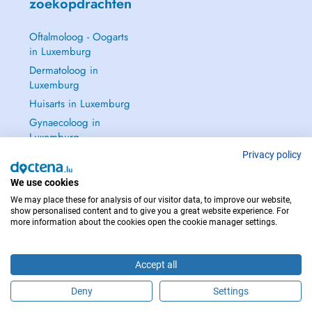
zoekopdrachten
Oftalmoloog - Oogarts
in Luxemburg
Dermatoloog in
Luxemburg
Huisarts in Luxemburg
Gynaecoloog in
Luxemburg
Zie alle →
Privacy policy
We use cookies
We may place these for analysis of our visitor data, to improve our website,
show personalised content and to give you a great website experience. For
more information about the cookies open the cookie manager settings.
NEEM IN GEVAL VAN NOOD CONTACT OP MET : 112
Copyright © 2026 - DOCTENA S.A. 42, Rue de la Vallée, L-2661 Luxembourg
Accept all
Deny
Settings
Maak online een afspraak