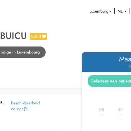
Luxemburg
NL
 BUICU
5833
undige in Luxembourg
Maa
V
E.
Beschikbaarheid
collega('s)
08
09
za.
zo.