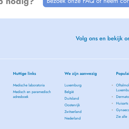
p nodig?
Bezoek onze FAQ of neem con
Volg ons en bekijk on
Nuttige links
We zijn aanwezig
Popula
Medische laboratoria
Luxemburg
Oftalmol
Luxemb
Medisch en paramedisch
België
adresboek
Dermato
Duitsland
Huisart
Oostenrijk
Gynaeco
Zwitserland
Zie alle
Nederland