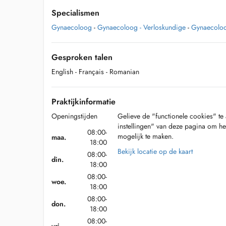
Specialismen
Gynaecoloog
-
Gynaecoloog - Verloskundige
-
Gynaecoloo
Gesproken talen
English
- Français
- Romanian
Praktijkinformatie
Openingstijden
Gelieve de "functionele cookies" te 
instellingen" van deze pagina om he
08:00-
mogelijk te maken.
maa.
18:00
Bekijk locatie op de kaart
08:00-
din.
18:00
08:00-
woe.
18:00
08:00-
don.
18:00
08:00-