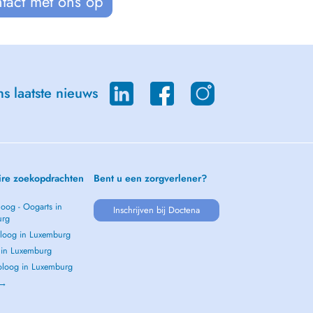
tact met ons op
s laatste nieuws
ire zoekopdrachten
Bent u een zorgverlener?
oog - Oogarts in
Inschrijven bij Doctena
urg
loog in Luxemburg
s in Luxemburg
loog in Luxemburg
 →