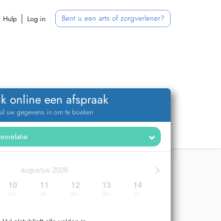
Bent u een arts of zorgverlener?
Hulp
Log in
k online een afspraak
ul uw gegevens in om te boeken
>
augustus 2026
10
11
12
13
14
ma.
di.
wo.
do.
vr.