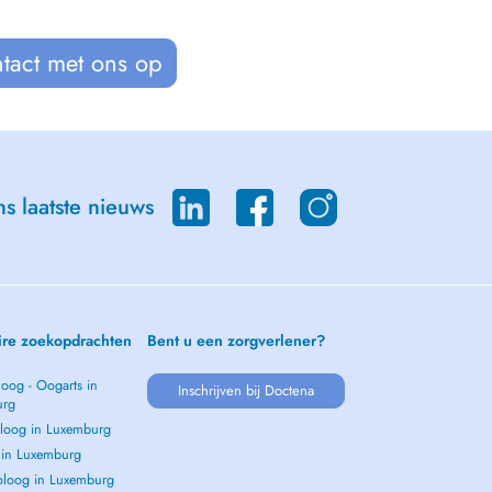
tact met ons op
s laatste nieuws
ire zoekopdrachten
Bent u een zorgverlener?
oog - Oogarts in
Inschrijven bij Doctena
urg
loog in Luxemburg
s in Luxemburg
loog in Luxemburg