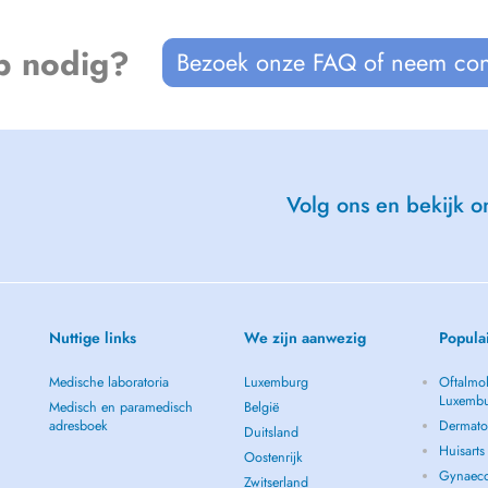
p nodig?
Bezoek onze FAQ of neem con
Volg ons en bekijk on
Nuttige links
We zijn aanwezig
Popula
Medische laboratoria
Luxemburg
Oftalmol
Luxemb
Medisch en paramedisch
België
adresboek
Dermato
Duitsland
Huisart
Oostenrijk
Gynaeco
Zwitserland