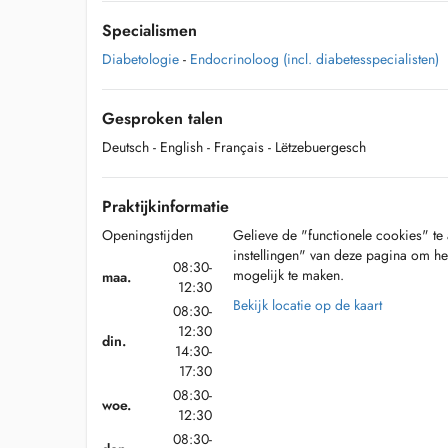
Specialismen
Diabetologie
-
Endocrinoloog (incl. diabetesspecialisten)
Gesproken talen
Deutsch
- English
- Français
- Lëtzebuergesch
Praktijkinformatie
Openingstijden
Gelieve de "functionele cookies" te 
instellingen" van deze pagina om he
08:30-
mogelijk te maken.
maa.
12:30
Bekijk locatie op de kaart
08:30-
12:30
din.
14:30-
17:30
08:30-
woe.
12:30
08:30-