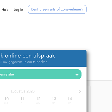
Bent u een arts of zorgverlener?
Hulp
Log in
k online een afspraak
ul uw gegevens in om te boeken
>
augustus 2026
10
11
12
13
14
ma.
di.
wo.
do.
vr.