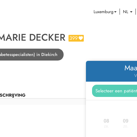
Luxemburg
NL
MARIE DECKER
399
abetesspecialisten) in Diekirch
Maa
V
SCHRIJVING
08
09
za.
zo.